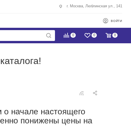
г. Москва, Люблинская ул., 141
ВОЙТИ
0
0
0
каталога!
м о начале настоящего
венно понижены цены на