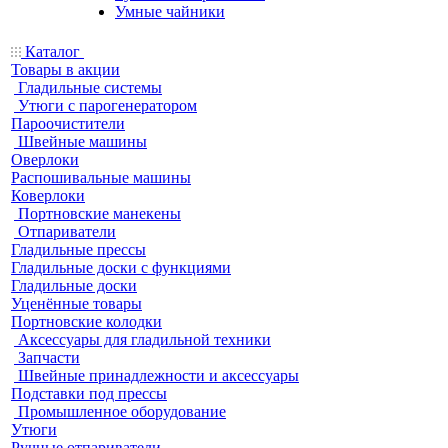
Умные чайники
Каталог
Товары в акции
Гладильные системы
Утюги с парогенератором
Пароочистители
Швейные машины
Оверлоки
Распошивальные машины
Коверлоки
Портновские манекены
Отпариватели
Гладильные прессы
Гладильные доски с функциями
Гладильные доски
Уценённые товары
Портновские колодки
Аксессуары для гладильной техники
Запчасти
Швейные принадлежности и аксессуары
Подставки под прессы
Промышленное оборудование
Утюги
Ручные отпариватели