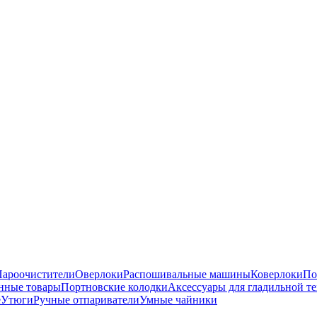
Пароочистители
Оверлоки
Распошивальные машины
Коверлоки
По
нные товары
Портновские колодки
Аксессуары для гладильной т
е
Утюги
Ручные отпариватели
Умные чайники