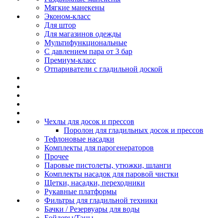
Мягкие манекены
Эконом-класс
Для штор
Для магазинов одежды
Мультифункциональные
С давлением пара от 3 бар
Премиум-класс
Отпариватели с гладильной доской
Чехлы для досок и прессов
Поролон для гладильных досок и прессов
Тефлоновые насадки
Комплекты для парогенераторов
Прочее
Паровые пистолеты, утюжки, шланги
Комплекты насадок для паровой чистки
Щетки, насадки, переходники
Рукавные платформы
Фильтры для гладильной техники
Бачки / Резервуары для воды
Бойлеры/Тэны