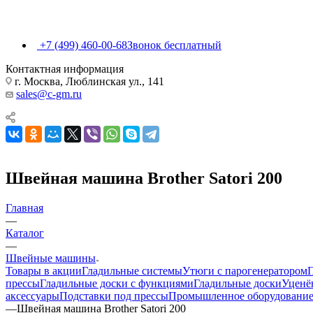
+7 (499) 460-00-68
Звонок бесплатный
Контактная информация
г. Москва, Люблинская ул., 141
sales@c-gm.ru
Швейная машина Brother Satori 200
Главная
—
Каталог
—
Швейные машины
Товары в акции
Гладильные системы
Утюги с парогенератором
прессы
Гладильные доски с функциями
Гладильные доски
Уценё
аксессуары
Подставки под прессы
Промышленное оборудовани
—
Швейная машина Brother Satori 200