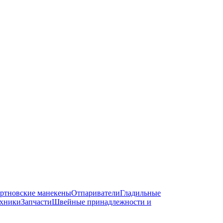
ртновские манекены
Отпариватели
Гладильные
ехники
Запчасти
Швейные принадлежности и