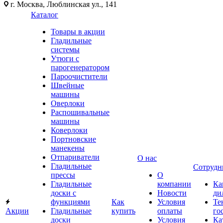
г. Москва, Люблинская ул., 141
Каталог
Товары в акции
Гладильные
системы
Утюги с
парогенератором
Пароочистители
Швейные
машины
Оверлоки
Распошивальные
машины
Коверлоки
Портновские
манекены
Отпариватели
О нас
Гладильные
Сотрудн
прессы
О
Гладильные
компании
Ка
доски с
Новости
ди
функциями
Как
Условия
Те
Акции
Гладильные
купить
оплаты
го
доски
Условия
Ка