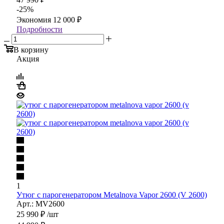
-
25
%
Экономия
12 000
₽
Подробности
В корзину
Акция
1
Утюг с парогенератором Metalnova Vapor 2600 (V 2600)
Арт.: MV2600
25 990
₽
/шт