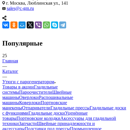
г. Москва, Люблинская ул., 141
sales@c-gm.ru
Популярные
25
Главная
—
Каталог
—
Утюги с парогенератором
Товары в акции
Гладильные
системы
Пароочистители
Швейные
машины
Оверлоки
Распошивальные
машины
Коверлоки
Портновские
манекены
Отпариватели
Гладильные прессы
Гладильные доски
с функциями
Гладильные доски
Уценённые
товары
Портновские колодки
Аксессуары для гладильной
техники
Запчасти
Швейные принадлежности и
аксессуары
Подставки под прессы
Промышленное