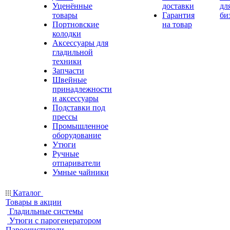
Уценённые
доставки
дл
товары
Гарантия
би
Портновские
на товар
колодки
Аксессуары для
гладильной
техники
Запчасти
Швейные
принадлежности
и аксессуары
Подставки под
прессы
Промышленное
оборудование
Утюги
Ручные
отпариватели
Умные чайники
Каталог
Товары в акции
Гладильные системы
Утюги с парогенератором
Пароочистители