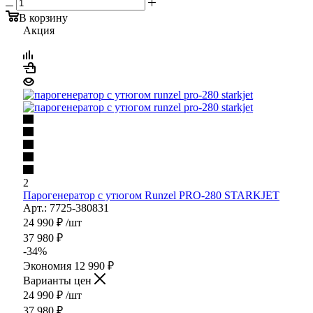
В корзину
Акция
2
Парогенератор с утюгом Runzel PRO-280 STARKJET
Арт.: 7725-380831
24 990
₽
/шт
37 980
₽
-
34
%
Экономия
12 990
₽
Варианты цен
24 990
₽
/шт
37 980
₽