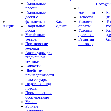
Гладильные
Сотрудн
прессы
О
Гладильные
компании
Ка
доски с
Новости
ди
функциями
Как
Условия
Те
Акции
Гладильные
купить
оплаты
го
доски
Условия
Ка
Уценённые
доставки
дл
товары
Гарантия
би
Портновские
на товар
колодки
Аксессуары для
гладильной
техники
Запчасти
Швейные
принадлежности
и аксессуары
Подставки под
прессы
Промышленное
оборудование
Утюги
Ручные
отпариватели