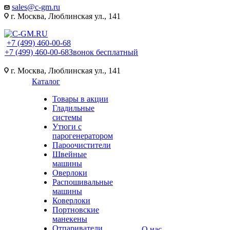
sales@c-gm.ru
г. Москва, Люблинская ул., 141
+7 (499) 460-00-68
+7 (499) 460-00-68
Звонок бесплатный
г. Москва, Люблинская ул., 141
Каталог
Товары в акции
Гладильные
системы
Утюги с
парогенератором
Пароочистители
Швейные
машины
Оверлоки
Распошивальные
машины
Коверлоки
Портновские
манекены
Отпариватели
О нас