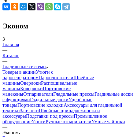
Эконом
3
Главная
—
Каталог
—
Гладильные системы
Товары в акции
Утюги с
парогенератором
Пароочистители
Швейные
машины
Оверлоки
Распошивальные
машины
Коверлоки
Портновские
манекены
Отпариватели
Гладильные прессы
Гладильные доски
с функциями
Гладильные доски
Уценённые
товары
Портновские колодки
Аксессуары для гладильной
техники
Запчасти
Швейные принадлежности и
аксессуары
Подставки под прессы
Промышленное
оборудование
Утюги
Ручные отпариватели
Умные чайники
—
Эконом