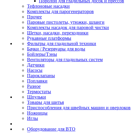
Поролон для гладильных досок и прессов
Тефлоновые насадки
Комплекты для парогенераторов
Прочее
Паровые пистолеты, утюжки, шланги
Комплекты насадок для паровой чистки
Щетки, насадки, переходники
Рукавные платформы
Фильтры для гладильной техники
Бачки / Резервуары для воды
Бойлеры/Тэны
Вентиляторы для гладильных систем
Датчики
Насосы
Пароклапаны
Поплавки
Разное
Термостаты
Шпульки
Товары для шитья
Приспособления для швейных машин и оверлоков
Ножницы
Иглы
Оборудование для ВТО