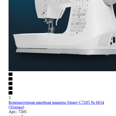
3
Компьютерная швейная машина Singer C7205 № 6654
(Уценка)
Арт.: 7205