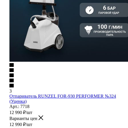
3
Отпариватель RUNZEL FOR-930 PERFORMER №324
(Уценка)
Арт.: 7718
12 990
₽
/шт
Варианты цен
12 990
₽
/шт