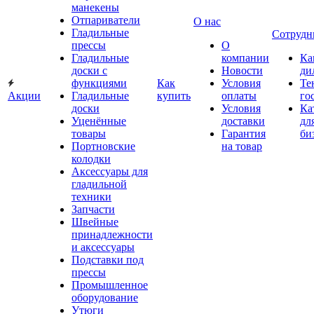
манекены
Отпариватели
О нас
Гладильные
Сотрудн
прессы
О
Гладильные
компании
Ка
доски с
Новости
ди
функциями
Как
Условия
Те
Акции
Гладильные
купить
оплаты
го
доски
Условия
Ка
Уценённые
доставки
дл
товары
Гарантия
би
Портновские
на товар
колодки
Аксессуары для
гладильной
техники
Запчасти
Швейные
принадлежности
и аксессуары
Подставки под
прессы
Промышленное
оборудование
Утюги