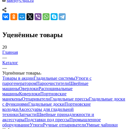
sales@c-gm.ru
Уценённые товары
20
Главная
—
Каталог
—
Уценённые товары
Товары в акции
Гладильные системы
Утюги с
парогенератором
Пароочистители
Швейные
машины
Оверлоки
Распошивальные
машины
Коверлоки
Портновские
манекены
Отпариватели
Гладильные прессы
Гладильные доски
с функциями
Гладильные доски
Портновские
колодки
Аксессуары для гладильной
техники
Запчасти
Швейные принадлежности и
аксессуары
Подставки под прессы
Промышленное
оборудование
Утюги
Ручные отпариватели
Умные чайники