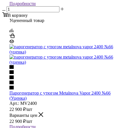
Подробности
В корзину
Уцененный товар
Парогенератор с утюгом Metalnova Vapor 2400 №66
(Уценка)
Арт.: MV2400
22 900
₽
/шт
Варианты цен
22 900
₽
/шт
Подробности