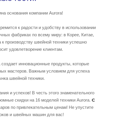
на основания компании Aurora!
тремится к радости и удобству в использовании
чных фабриках по всему миру: в Корее, Китае,
а к производству швейной техники успешно
носит удовлетворение клиентам.
a создает инновационные продукты, которые
ных мастеров. Важным условием для успеха
ынка швейной техники.
ния и успехов! В честь этого знаменательного
С
омные скидки на 16 моделей техники Aurora.
варов по привлекательным ценам! Не упустите
оков и швейных машин для вас!