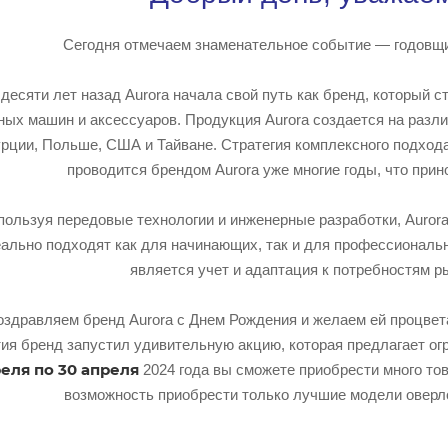
Сегодня отмечаем знаменательное событие — годовщи
десяти лет назад Aurora начала свой путь как бренд, который с
ых машин и аксессуаров. Продукция Aurora создается на разли
урции, Польше, США и Тайване. Стратегия комплексного подход
проводится брендом Aurora уже многие годы, что при
пользуя передовые технологии и инженерные разработки, Auror
ально подходят как для начинающих, так и для профессиональ
является учет и адаптация к потребностям р
здравляем бренд Aurora с Днем Рождения и желаем ей процвета
ия бренд запустил удивительную акцию, которая предлагает огр
реля по 30 апреля
2024 года вы сможете приобрести много то
возможность приобрести только лучшие модели оверл