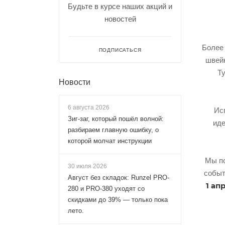
Будьте в курсе наших акций и
новостей
Более 
ПОДПИСАТЬСЯ
швейн
Т
Новости
6 августа 2026
Ис
Зиг-заг, который пошёл волной:
иде
разбираем главную ошибку, о
которой молчат инструкции
Мы по
30 июля 2026
событ
Август без складок: Runzel PRO-
1 ап
280 и PRO-380 уходят со
скидками до 39% — только пока
лето.