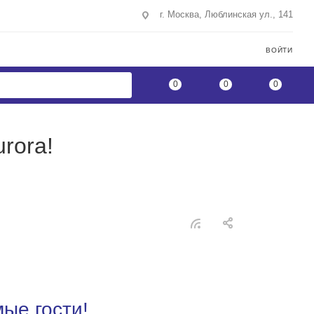
г. Москва, Люблинская ул., 141
ВОЙТИ
0
0
0
rora!
ые гости!