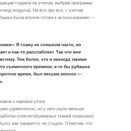
дакции гладила ее утюгом, выбрав программу
твод воздуха). На все про все, с учетом
убашка была вполне готова к использованию —
ики»: Я глажу не слишком часто, но
ет и как-то расслабляет. Так что мне
тему. Тем более, что я никогда такими
ило съемочного времени, а-то бы рубашка
 короткое время, был весьма неплох —
ь.
кавов и паровой утюг
Даже удивительно, но у него ушло меньше
бработки хлопчатобумажных тканей позволила
ыло, как говорится, не стыдно. Отметим, что
ивателя.