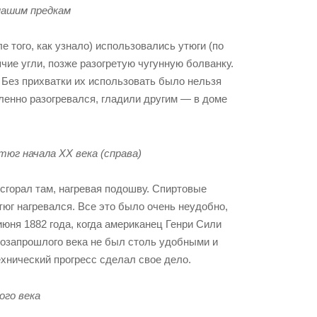
нашим предкам
е того, как узнало) использовались утюги (по
ие угли, позже разогретую чугунную болванку.
 Без прихватки их использовать было нельзя
дленно разогревался, гладили другим — в доме
тюг начала XX века (справа)
 сгорал там, нагревая подошву. Спиртовые
тюг нагревался. Все это было очень неудобно,
июня 1882 года, когда американец Генри Сили
 позапрошлого века не был столь удобными и
ехнический прогресс сделал свое дело.
го века