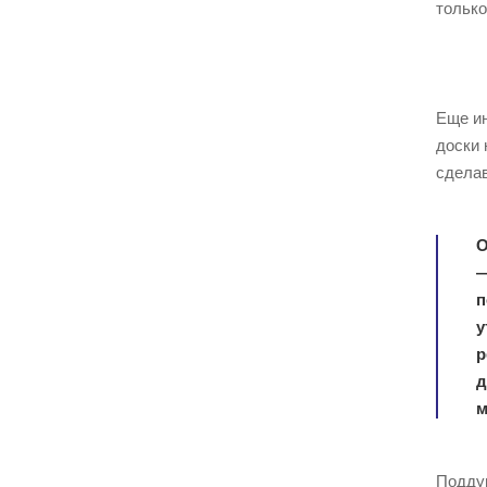
только
Еще ин
доски 
сделав
О
—
п
у
р
д
м
Поддув