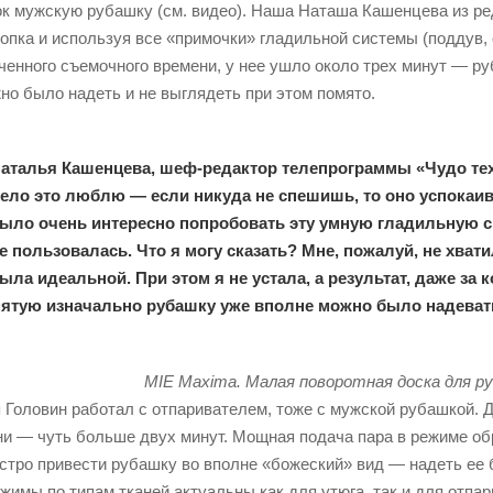
к мужскую рубашку (см. видео). Наша Наташа Кашенцева из ре
опка и используя все «примочки» гладильной системы (поддув, о
ченного съемочного времени, у нее ушло около трех минут — р
но было надеть и не выглядеть при этом помято.
аталья Кашенцева, шеф-редактор телепрограммы «Чудо техн
ело это люблю — если никуда не спешишь, то оно успокаива
ыло очень интересно попробовать эту умную гладильную сис
е пользовалась. Что я могу сказать? Мне, пожалуй, не хват
ыла идеальной. При этом я не устала, а результат, даже за
ятую изначально рубашку уже вполне можно было надеват
MIE Maxima. Малая поворотная доска для ру
 Головин работал с отпаривателем, тоже с мужской рубашкой. 
и — чуть больше двух минут. Мощная подача пара в режиме о
стро привести рубашку во вполне «божеский» вид — надеть ее б
жимы по типам тканей актуальны как для утюга, так и для отпар