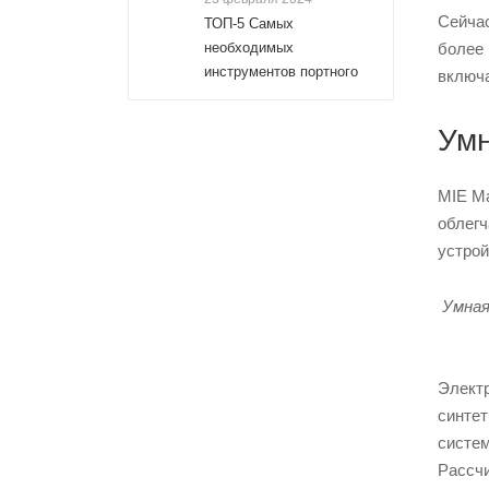
Сейчас
ТОП-5 Самых
более
необходимых
инструментов портного
включа
Умн
MIE Ma
облегч
устрой
Умная
Электр
синтет
систем
Рассчи