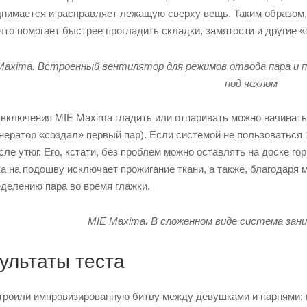
нимается и расправляет лежащую сверху вещь. Таким образом,
 что помогает быстрее прогладить складки, замятости и другие 
Maxima. Встроенный вентилятор для режимов отвода пара и п
под чехлом
включения MIE Maxima гладить или отпаривать можно начинать 
нератор «создал» первый пар). Если системой не пользоваться 
сле утюг. Его, кстати, без проблем можно оставлять на доске 
а на подошву исключает прожигание ткани, а также, благодаря
делению пара во время глажки.
MIE Maxima. В сложенном виде система за
ультаты теста
роили импровизированную битву между девушками и парнями: в