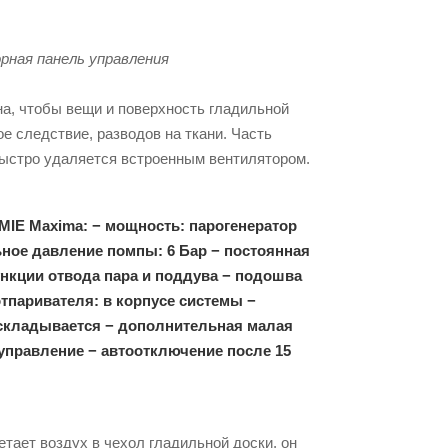
рная панель управления
а, чтобы вещи и поверхность гладильной
е следствие, разводов на ткани. Часть
быстро удаляется встроенным вентилятором.
MIE Maxima: − мощность: парогенератор
льное давление помпы: 6 Бар − постоянная
функции отвода пара и поддува − подошва
отпаривателя: в корпусе системы −
 складывается − дополнительная малая
управление − автоотключение после 15
етает воздух в чехол гладильной доски, он