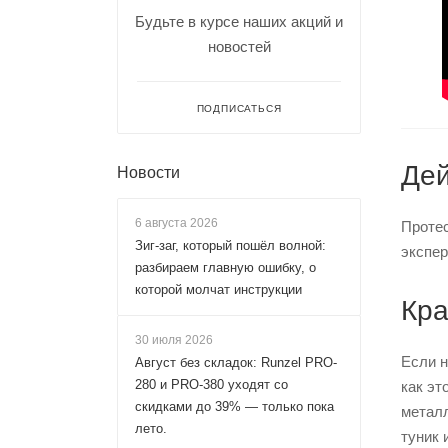
Будьте в курсе наших акций и
новостей
ПОДПИСАТЬСЯ
Дей
Новости
6 августа 2026
Протес
Зиг-заг, который пошёл волной:
экспер
разбираем главную ошибку, о
которой молчат инструкции
Кра
30 июля 2026
Если н
Август без складок: Runzel PRO-
280 и PRO-380 уходят со
как эт
скидками до 39% — только пока
металл
лето.
туник 