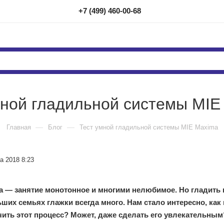
+7 (499) 460-00-68
мной гладильной системы MIE
—
—
Главная
Блог
Тест умной гладильной системы MIE Maxima
а 2018 8:23
а — занятие монотонное и многими нелюбимое. Но гладить п
ьших семьях глажки всегда много. Нам стало интересно, как
чить этот процесс? Может, даже сделать его увлекательным