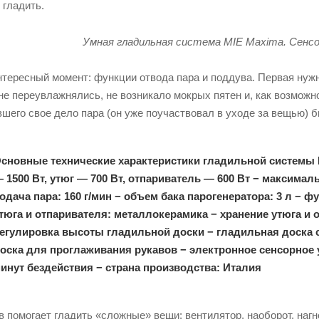
 гладить.
Умная гладильная система MIE Maxima. Сенсо
тересный момент: функции отвода пара и поддува. Первая нужн
не переувлажнялись, не возникало мокрых пятен и, как возможно
шего свое дело пара (он уже поучаствовал в уходе за вещью) 
сновные технические характеристики гладильной системы 
 1500 Вт, утюг — 700 Вт, отпариватель — 600 Вт − максима
одача пара: 160 г/мин − объем бака парогенератора: 3 л − 
тюга и отпаривателя: металлокерамика − хранение утюга и 
егулировка высоты гладильной доски − гладильная доска
оска для проглаживания рукавов − электронное сенсорное 
инут бездействия − страна производства: Италия
 помогает гладить «сложные» вещи: вентилятор, наоборот, нагн