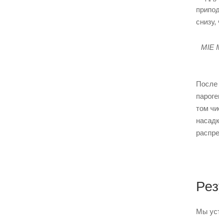
припод
снизу,
MIE 
После 
пароге
том чи
насадк
распре
Рез
Мы уст