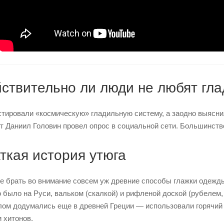
ствительно ли люди не любят гла
тировали «космическую» гладильную систему, а заодно выясни
т Даниил Головин провел опрос в социальной сети. Большинств
ткая история утюга
е брать во внимание совсем уж древние способы глажки одежд
о было на Руси, вальком (скалкой) и рифленой доской (рубелем,
ом додумались еще в древней Греции — использовали горячий 
и хитонов.