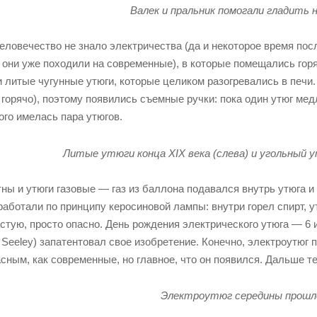
Валек и пральник помогали гладить 
еловечество не знало электричества (да и некоторое время посл
они уже походили на современные), в которые помещались горяч
 литые чугунные утюги, которые целиком разогревались в печи.
 горячо), поэтому появились съемные ручки: пока один утюг ме
ого имелась пара утюгов.
Литые утюги конца XIX века (слева) и угольный у
ны и утюги газовые — газ из баллона подавался внутрь утюга и
работали по принципу керосиновой лампы: внутри горел спирт, у
астую, просто опасно. День рождения электрического утюга — 6 
 Seeley) запатентовал свое изобретение. Конечно, электроутюг
сным, как современные, но главное, что он появился. Дальше т
Электроутюг середины прошло