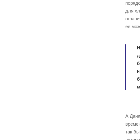
порядо
для хл
ограни
ее мож
Н
д
б
н
б
м
А Даня
времен
так бы
авторе