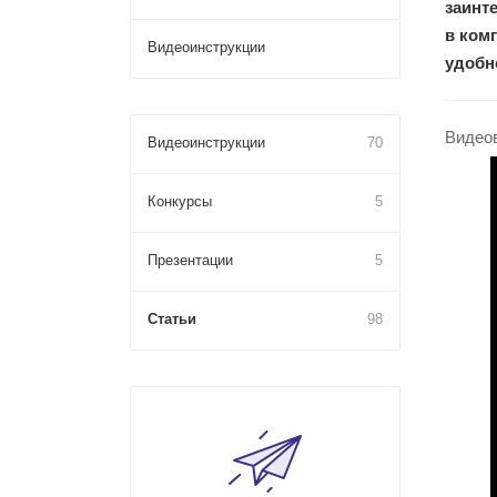
заинт
в ком
Видеоинструкции
удобн
Видеов
Видеоинструкции
70
Конкурсы
5
Презентации
5
Статьи
98