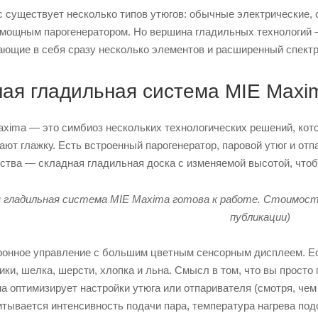
 существует несколько типов утюгов: обычные электрические,
 мощным парогенератором. Но вершина гладильных технологий 
ющие в себя сразу несколько элементов и расширенный спектр
ая гладильная система MIE Maxim
xima — это симбиоз нескольких технологических решений, кот
ают глажку. Есть встроенный парогенератор, паровой утюг и отп
ства — складная гладильная доска с изменяемой высотой, чтоб
 гладильная система MIE Maxima готова к работе. Стоимость 
публикации)
онное управление с большим цветным сенсорным дисплеем. Ес
ики, шелка, шерсти, хлопка и льна. Смысл в том, что вы просто
а оптимизирует настройки утюга или отпаривателя (смотря, чем
тывается интенсивность подачи пара, температура нагрева по