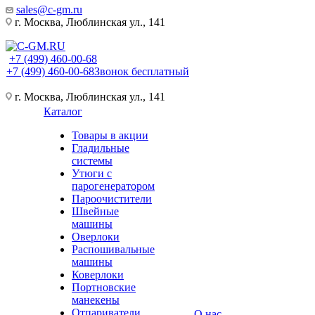
sales@c-gm.ru
г. Москва, Люблинская ул., 141
+7 (499) 460-00-68
+7 (499) 460-00-68
Звонок бесплатный
г. Москва, Люблинская ул., 141
Каталог
Товары в акции
Гладильные
системы
Утюги с
парогенератором
Пароочистители
Швейные
машины
Оверлоки
Распошивальные
машины
Коверлоки
Портновские
манекены
Отпариватели
О нас