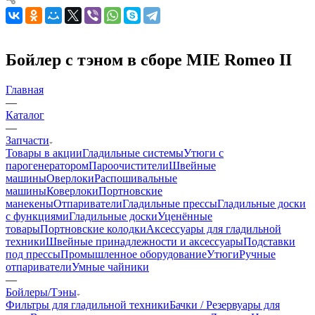
Бойлер с тэном в сборе MIE Romeo II
Главная
—
Каталог
—
Запчасти
Товары в акции
Гладильные системы
Утюги с
парогенератором
Пароочистители
Швейные
машины
Оверлоки
Распошивальные
машины
Коверлоки
Портновские
манекены
Отпариватели
Гладильные прессы
Гладильные доски
с функциями
Гладильные доски
Уценённые
товары
Портновские колодки
Аксессуары для гладильной
техники
Швейные принадлежности и аксессуары
Подставки
под прессы
Промышленное оборудование
Утюги
Ручные
отпариватели
Умные чайники
—
Бойлеры/Тэны
Фильтры для гладильной техники
Бачки / Резервуары для