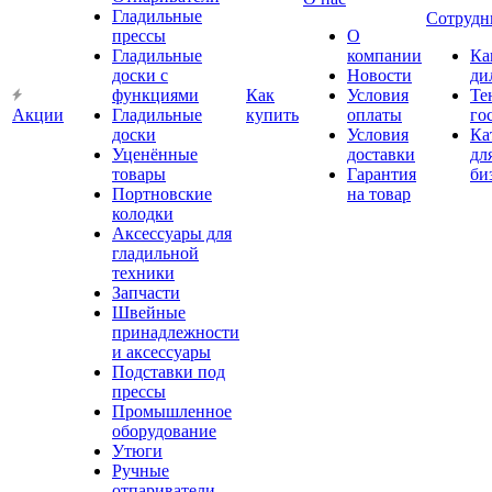
Гладильные
Сотрудн
прессы
О
Гладильные
компании
Ка
доски с
Новости
ди
функциями
Как
Условия
Те
Акции
Гладильные
купить
оплаты
го
доски
Условия
Ка
Уценённые
доставки
дл
товары
Гарантия
би
Портновские
на товар
колодки
Аксессуары для
гладильной
техники
Запчасти
Швейные
принадлежности
и аксессуары
Подставки под
прессы
Промышленное
оборудование
Утюги
Ручные
отпариватели