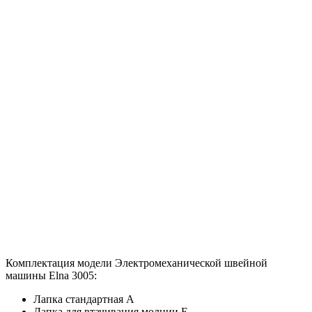
Комплектация модели Электромеханической швейной
машины Elna 3005:
Лапка стандартная A
Лапка для втачивания молнии Е