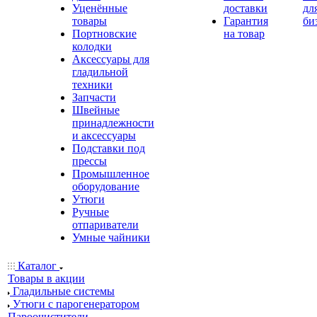
Уценённые
доставки
дл
товары
Гарантия
би
Портновские
на товар
колодки
Аксессуары для
гладильной
техники
Запчасти
Швейные
принадлежности
и аксессуары
Подставки под
прессы
Промышленное
оборудование
Утюги
Ручные
отпариватели
Умные чайники
Каталог
Товары в акции
Гладильные системы
Утюги с парогенератором
Пароочистители