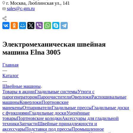
г. Москва, Люблинская ул., 141
sales@c-gm.ru
Электромеханическая швейная
машина Elna 3005
Главная
—
Каталог
—
Швейные машины
Товары в акции
Гладильные системы
Утюги с
парогенератором
Пароочистители
Оверлоки
Распошивальные
машины
Коверлоки
Портновские
манекены
Отпариватели
Гладильные прессы
Гладильные доски
с функциями
Гладильные доски
Уценённые
товары
Портновские колодки
Аксессуары для гладильной
техники
Запчасти
Швейные принадлежности и
аксессуары
Подставки под прессы
Промышленное