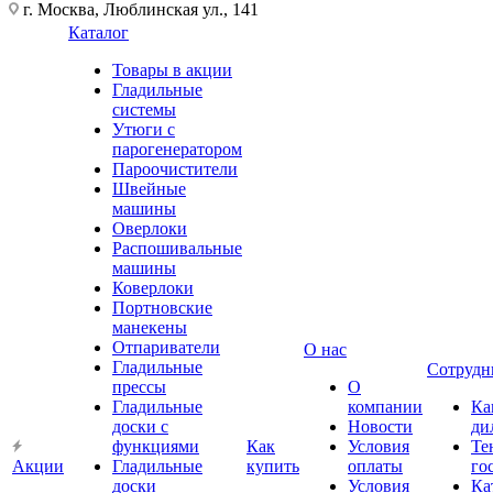
г. Москва, Люблинская ул., 141
Каталог
Товары в акции
Гладильные
системы
Утюги с
парогенератором
Пароочистители
Швейные
машины
Оверлоки
Распошивальные
машины
Коверлоки
Портновские
манекены
Отпариватели
О нас
Гладильные
Сотрудн
прессы
О
Гладильные
компании
Ка
доски с
Новости
ди
функциями
Как
Условия
Те
Акции
Гладильные
купить
оплаты
го
доски
Условия
Ка