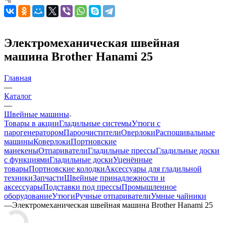
Электромеханическая швейная
машина Brother Hanami 25
Главная
—
Каталог
—
Швейные машины
Товары в акции
Гладильные системы
Утюги с
парогенератором
Пароочистители
Оверлоки
Распошивальные
машины
Коверлоки
Портновские
манекены
Отпариватели
Гладильные прессы
Гладильные доски
с функциями
Гладильные доски
Уценённые
товары
Портновские колодки
Аксессуары для гладильной
техники
Запчасти
Швейные принадлежности и
аксессуары
Подставки под прессы
Промышленное
оборудование
Утюги
Ручные отпариватели
Умные чайники
—
Электромеханическая швейная машина Brother Hanami 25