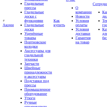
Гладильные
Сотрудн
прессы
О
Гладильные
компании
Ка
доски с
Новости
ди
функциями
Как
Условия
Те
Акции
Гладильные
купить
оплаты
го
доски
Условия
Ка
Уценённые
доставки
дл
товары
Гарантия
би
Портновские
на товар
колодки
Аксессуары для
гладильной
техники
Запчасти
Швейные
принадлежности
и аксессуары
Подставки под
прессы
Промышленное
оборудование
Утюги
Ручные
отпариватели