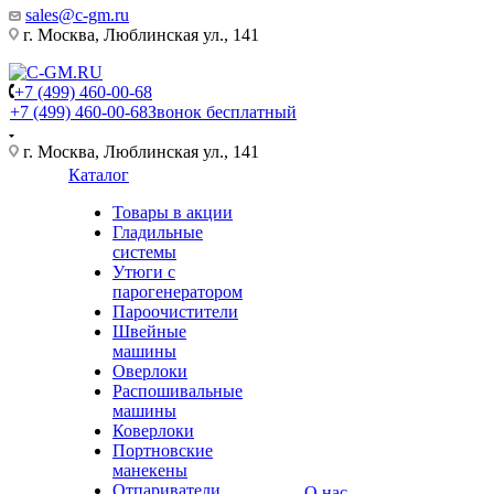
sales@c-gm.ru
г. Москва, Люблинская ул., 141
+7 (499) 460-00-68
+7 (499) 460-00-68
Звонок бесплатный
г. Москва, Люблинская ул., 141
Каталог
Товары в акции
Гладильные
системы
Утюги с
парогенератором
Пароочистители
Швейные
машины
Оверлоки
Распошивальные
машины
Коверлоки
Портновские
манекены
Отпариватели
О нас