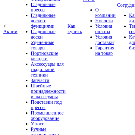
Гладильные
Сотрудн
прессы
О
Гладильные
компании
Ка
доски с
Новости
ди
функциями
Как
Условия
Те
Акции
Гладильные
купить
оплаты
го
доски
Условия
Ка
Уценённые
доставки
дл
товары
Гарантия
би
Портновские
на товар
колодки
Аксессуары для
гладильной
техники
Запчасти
Швейные
принадлежности
и аксессуары
Подставки под
прессы
Промышленное
оборудование
Утюги
Ручные
отпариватели