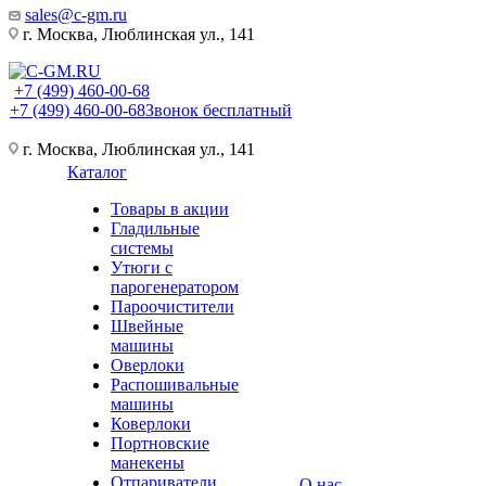
sales@c-gm.ru
г. Москва, Люблинская ул., 141
+7 (499) 460-00-68
+7 (499) 460-00-68
Звонок бесплатный
г. Москва, Люблинская ул., 141
Каталог
Товары в акции
Гладильные
системы
Утюги с
парогенератором
Пароочистители
Швейные
машины
Оверлоки
Распошивальные
машины
Коверлоки
Портновские
манекены
Отпариватели
О нас