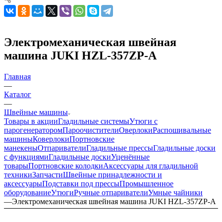
Электромеханическая швейная
машина JUKI HZL-357ZP-A
Главная
—
Каталог
—
Швейные машины
Товары в акции
Гладильные системы
Утюги с
парогенератором
Пароочистители
Оверлоки
Распошивальные
машины
Коверлоки
Портновские
манекены
Отпариватели
Гладильные прессы
Гладильные доски
с функциями
Гладильные доски
Уценённые
товары
Портновские колодки
Аксессуары для гладильной
техники
Запчасти
Швейные принадлежности и
аксессуары
Подставки под прессы
Промышленное
оборудование
Утюги
Ручные отпариватели
Умные чайники
—
Электромеханическая швейная машина JUKI HZL-357ZP-A