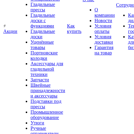
Гладильные
Сотрудн
прессы
О
Гладильные
компании
Ка
доски с
Новости
ди
функциями
Как
Условия
Те
Акции
Гладильные
купить
оплаты
го
доски
Условия
Ка
Уценённые
доставки
дл
товары
Гарантия
би
Портновские
на товар
колодки
Аксессуары для
гладильной
техники
Запчасти
Швейные
принадлежности
и аксессуары
Подставки под
прессы
Промышленное
оборудование
Утюги
Ручные
отпариватели