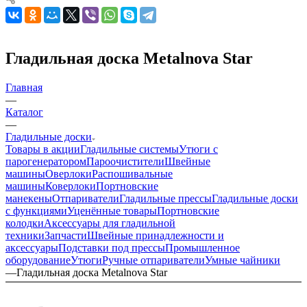
Гладильная доска Metalnova Star
Главная
—
Каталог
—
Гладильные доски
Товары в акции
Гладильные системы
Утюги с
парогенератором
Пароочистители
Швейные
машины
Оверлоки
Распошивальные
машины
Коверлоки
Портновские
манекены
Отпариватели
Гладильные прессы
Гладильные доски
с функциями
Уценённые товары
Портновские
колодки
Аксессуары для гладильной
техники
Запчасти
Швейные принадлежности и
аксессуары
Подставки под прессы
Промышленное
оборудование
Утюги
Ручные отпариватели
Умные чайники
—
Гладильная доска Metalnova Star