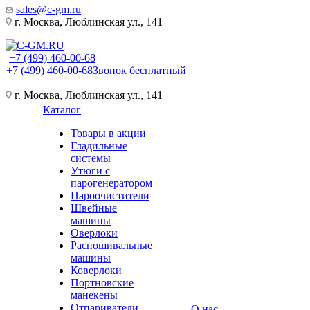
sales@c-gm.ru
г. Москва, Люблинская ул., 141
+7 (499) 460-00-68
+7 (499) 460-00-68
Звонок бесплатный
г. Москва, Люблинская ул., 141
Каталог
Товары в акции
Гладильные
системы
Утюги с
парогенератором
Пароочистители
Швейные
машины
Оверлоки
Распошивальные
машины
Коверлоки
Портновские
манекены
Отпариватели
О нас