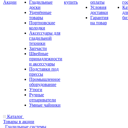
Акции
Гладильные
купить
оплаты
го
доски
Условия
Ка
Уценённые
доставки
дл
товары
Гарантия
би
Портновские
на товар
колодки
Аксессуары для
гладильной
техники
Запчасти
Швейные
принадлежности
и аксессуары
Подставки под
прессы
Промышленное
оборудование
Утюги
Ручные
отпариватели
Умные чайники
Каталог
Товары в акции
Гладильные системы