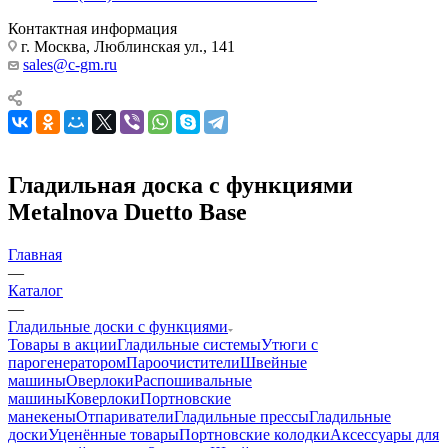
Контактная информация
г. Москва, Люблинская ул., 141
sales@c-gm.ru
Гладильная доска с функциями
Metalnova Duetto Base
Главная
—
Каталог
—
Гладильные доски с функциями
Товары в акции
Гладильные системы
Утюги с
парогенератором
Пароочистители
Швейные
машины
Оверлоки
Распошивальные
машины
Коверлоки
Портновские
манекены
Отпариватели
Гладильные прессы
Гладильные
доски
Уценённые товары
Портновские колодки
Аксессуары для