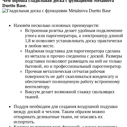
Чем хороша гладильная доска с функциями Metalnova
Duetto Base.
Назовём несколько основных преимуществ:
Встроенная розетка делает удобным подключение
утюга или парогенератора, а электрошнур длиной
1,8 м позволяет устанавливать доску практически
в любом месте.
Надёжная подставка для парогенератора сделана
из металла и прочно соединена с доской. Размеры
подставки позволяют размещать на ней не только
бытовой, но и профессиональный парогенератор.
Прочная металлическая сетчатая рабочая
поверхность не даёт скапливаться конденсату и
обеспечивает полноценную работу встроенному
вентилятору.
Вакуум делает возможной глажку скользящих
тканей.
Поддув необходим для создания воздушной подушки
между доской и чехлом. Таким образом можно
отпаривать деликатные ткани, не опасаясь их
испортить.
Кнопки включения всех функций, а также подогрева