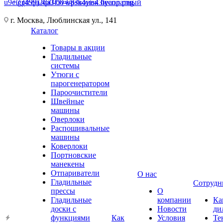
+7 (499) 460-00-68
Звонок бесплатный
г. Москва, Люблинская ул., 141
Каталог
Товары в акции
Гладильные
системы
Утюги с
парогенератором
Пароочистители
Швейные
машины
Оверлоки
Распошивальные
машины
Коверлоки
Портновские
манекены
Отпариватели
О нас
Гладильные
Сотрудн
прессы
О
Гладильные
компании
Ка
доски с
Новости
ди
функциями
Как
Условия
Те