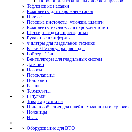
Поролон для гладильных досок и прессов
Тефлоновые насадки
Комплекты для парогенераторов
Прочее
Паровые пистолеты, утюжки, шланги
Комплекты насадок для паровой чистки
Щетки, насадки, переходники
Рукавные платформы
Фильтры для гладильной техники
Бачки / Резервуары для воды
Бойлеры/Тэны
Вентиляторы для гладильных систем
Датчики
Насосы
Пароклапаны
Поплавки
Разное
Термостаты
Шпульки
Товары для шитья
Приспособления для швейных машин и оверлоков
Ножницы
Иглы
Оборудование для ВТО