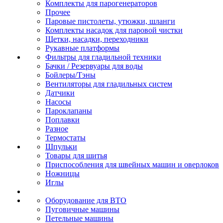
Комплекты для парогенераторов
Прочее
Паровые пистолеты, утюжки, шланги
Комплекты насадок для паровой чистки
Щетки, насадки, переходники
Рукавные платформы
Фильтры для гладильной техники
Бачки / Резервуары для воды
Бойлеры/Тэны
Вентиляторы для гладильных систем
Датчики
Насосы
Пароклапаны
Поплавки
Разное
Термостаты
Шпульки
Товары для шитья
Приспособления для швейных машин и оверлоков
Ножницы
Иглы
Оборудование для ВТО
Пуговичные машины
Петельные машины