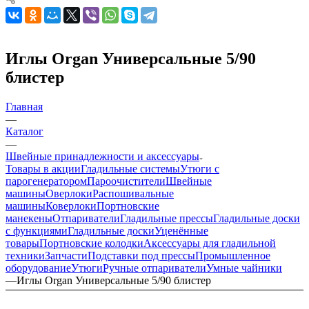
Иглы Organ Универсальные 5/90
блистер
Главная
—
Каталог
—
Швейные принадлежности и аксессуары
Товары в акции
Гладильные системы
Утюги с
парогенератором
Пароочистители
Швейные
машины
Оверлоки
Распошивальные
машины
Коверлоки
Портновские
манекены
Отпариватели
Гладильные прессы
Гладильные доски
с функциями
Гладильные доски
Уценённые
товары
Портновские колодки
Аксессуары для гладильной
техники
Запчасти
Подставки под прессы
Промышленное
оборудование
Утюги
Ручные отпариватели
Умные чайники
—
Иглы Organ Универсальные 5/90 блистер