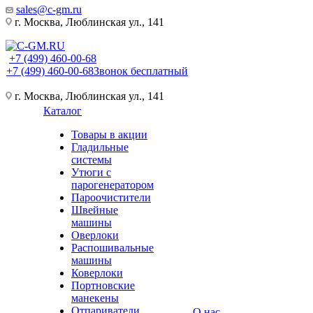
sales@c-gm.ru
г. Москва, Люблинская ул., 141
+7 (499) 460-00-68
+7 (499) 460-00-68
Звонок бесплатный
г. Москва, Люблинская ул., 141
Каталог
Товары в акции
Гладильные
системы
Утюги с
парогенератором
Пароочистители
Швейные
машины
Оверлоки
Распошивальные
машины
Коверлоки
Портновские
манекены
Отпариватели
О нас