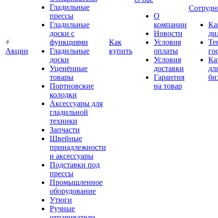
Гладильные
Сотрудн
прессы
О
Гладильные
компании
Ка
доски с
Новости
ди
функциями
Как
Условия
Те
Акции
Гладильные
купить
оплаты
го
доски
Условия
Ка
Уценённые
доставки
дл
товары
Гарантия
би
Портновские
на товар
колодки
Аксессуары для
гладильной
техники
Запчасти
Швейные
принадлежности
и аксессуары
Подставки под
прессы
Промышленное
оборудование
Утюги
Ручные
отпариватели