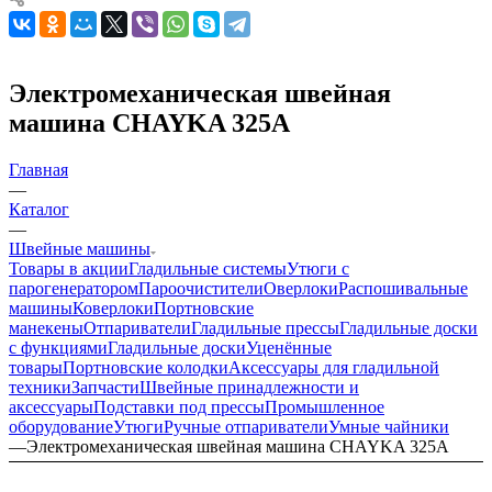
Электромеханическая швейная
машина CHAYKA 325A
Главная
—
Каталог
—
Швейные машины
Товары в акции
Гладильные системы
Утюги с
парогенератором
Пароочистители
Оверлоки
Распошивальные
машины
Коверлоки
Портновские
манекены
Отпариватели
Гладильные прессы
Гладильные доски
с функциями
Гладильные доски
Уценённые
товары
Портновские колодки
Аксессуары для гладильной
техники
Запчасти
Швейные принадлежности и
аксессуары
Подставки под прессы
Промышленное
оборудование
Утюги
Ручные отпариватели
Умные чайники
—
Электромеханическая швейная машина CHAYKA 325A