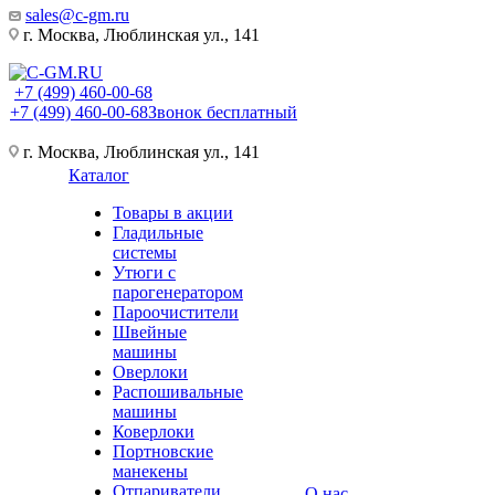
sales@c-gm.ru
г. Москва, Люблинская ул., 141
+7 (499) 460-00-68
+7 (499) 460-00-68
Звонок бесплатный
г. Москва, Люблинская ул., 141
Каталог
Товары в акции
Гладильные
системы
Утюги с
парогенератором
Пароочистители
Швейные
машины
Оверлоки
Распошивальные
машины
Коверлоки
Портновские
манекены
Отпариватели
О нас