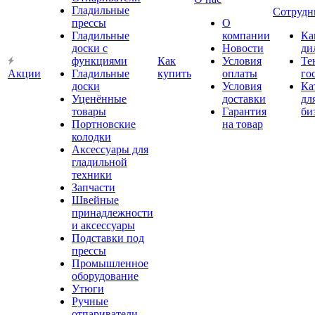
Гладильные
Сотрудн
прессы
О
Гладильные
компании
Ка
доски с
Новости
ди
функциями
Как
Условия
Те
Акции
Гладильные
купить
оплаты
го
доски
Условия
Ка
Уценённые
доставки
дл
товары
Гарантия
би
Портновские
на товар
колодки
Аксессуары для
гладильной
техники
Запчасти
Швейные
принадлежности
и аксессуары
Подставки под
прессы
Промышленное
оборудование
Утюги
Ручные
отпариватели