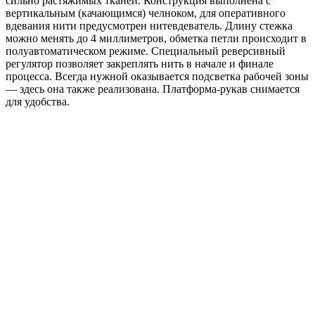
сильно растяжимых тканей. Конструкция выполнена с
вертикальным (качающимся) челноком, для оперативного
вдевания нити предусмотрен нитевдеватель.
Длину стежка
можно менять до 4 миллиметров, обметка петли происходит в
полуавтоматическом режиме. Специальный реверсивный
регулятор позволяет закреплять нить в начале и финале
процесса. Всегда нужной оказывается подсветка рабочей зоны
— здесь она также реализована. Платформа-рукав снимается
для удобства.