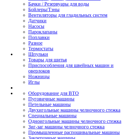
Бачки / Резервуары для воды
Бойлеры/Тэны
Вентиляторы для гладильных систем
Датчики
Насосы
Пароклапаны
Поплавки
Разное
Термостаты
Шпульки
Товары для шитья
Приспособления для швейных машин и
оверлоков
Ножницы
Иглы
Оборудование для ВТО
Пуговичные машины
Петельные машины
Двухигольные машины челночного стежка
Специальные машины
Одноигольные машины челночного стежка
Зиг-заг машины челночного стежка
Промышленные распошивальные машины
Закрепочные машины