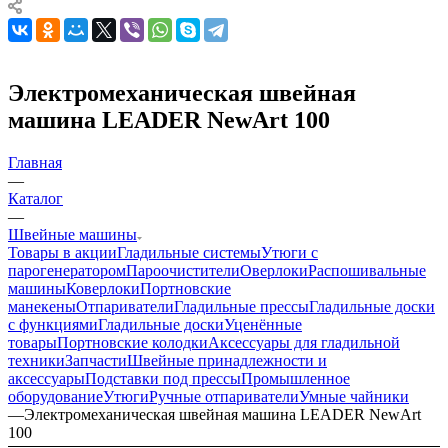
Электромеханическая швейная
машина LEADER NewArt 100
Главная
—
Каталог
—
Швейные машины
Товары в акции
Гладильные системы
Утюги с
парогенератором
Пароочистители
Оверлоки
Распошивальные
машины
Коверлоки
Портновские
манекены
Отпариватели
Гладильные прессы
Гладильные доски
с функциями
Гладильные доски
Уценённые
товары
Портновские колодки
Аксессуары для гладильной
техники
Запчасти
Швейные принадлежности и
аксессуары
Подставки под прессы
Промышленное
оборудование
Утюги
Ручные отпариватели
Умные чайники
—
Электромеханическая швейная машина LEADER NewArt
100