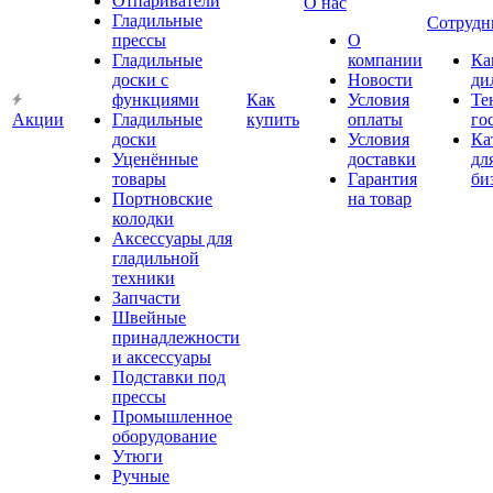
Отпариватели
О нас
Гладильные
Сотрудн
прессы
О
Гладильные
компании
Ка
доски с
Новости
ди
функциями
Как
Условия
Те
Акции
Гладильные
купить
оплаты
го
доски
Условия
Ка
Уценённые
доставки
дл
товары
Гарантия
би
Портновские
на товар
колодки
Аксессуары для
гладильной
техники
Запчасти
Швейные
принадлежности
и аксессуары
Подставки под
прессы
Промышленное
оборудование
Утюги
Ручные