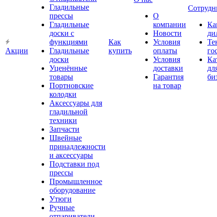
Гладильные
Сотрудн
прессы
О
Гладильные
компании
Ка
доски с
Новости
ди
функциями
Как
Условия
Те
Акции
Гладильные
купить
оплаты
го
доски
Условия
Ка
Уценённые
доставки
дл
товары
Гарантия
би
Портновские
на товар
колодки
Аксессуары для
гладильной
техники
Запчасти
Швейные
принадлежности
и аксессуары
Подставки под
прессы
Промышленное
оборудование
Утюги
Ручные
отпариватели