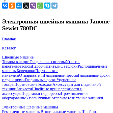
Электронная швейная машина Janome
Sewist 780DC
Главная
—
Каталог
—
Швейные машины
Товары в акции
Гладильные системы
Утюги с
парогенератором
Пароочистители
Оверлоки
Распошивальные
машины
Коверлоки
Портновские
манекены
Отпариватели
Гладильные прессы
Гладильные доски
с функциями
Гладильные доски
Уценённые
товары
Портновские колодки
Аксессуары для гладильной
техники
Запчасти
Швейные принадлежности и
аксессуары
Подставки под прессы
Промышленное
оборудование
Утюги
Ручные отпариватели
Умные чайники
—
Электронные швейные машины
Ремесленные машины
Вышивальные машины
Швейно-