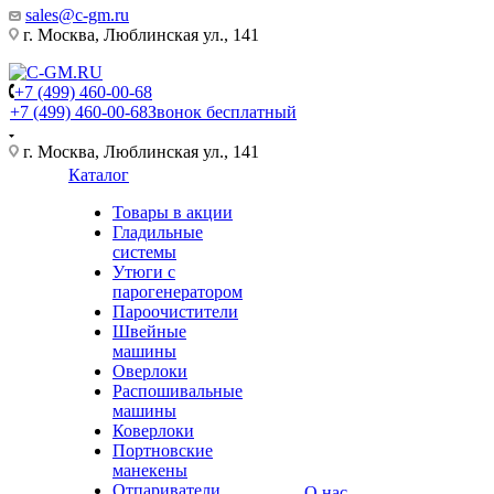
sales@c-gm.ru
г. Москва, Люблинская ул., 141
+7 (499) 460-00-68
+7 (499) 460-00-68
Звонок бесплатный
г. Москва, Люблинская ул., 141
Каталог
Товары в акции
Гладильные
системы
Утюги с
парогенератором
Пароочистители
Швейные
машины
Оверлоки
Распошивальные
машины
Коверлоки
Портновские
манекены
Отпариватели
О нас