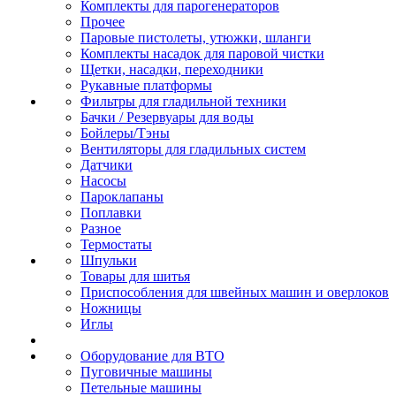
Комплекты для парогенераторов
Прочее
Паровые пистолеты, утюжки, шланги
Комплекты насадок для паровой чистки
Щетки, насадки, переходники
Рукавные платформы
Фильтры для гладильной техники
Бачки / Резервуары для воды
Бойлеры/Тэны
Вентиляторы для гладильных систем
Датчики
Насосы
Пароклапаны
Поплавки
Разное
Термостаты
Шпульки
Товары для шитья
Приспособления для швейных машин и оверлоков
Ножницы
Иглы
Оборудование для ВТО
Пуговичные машины
Петельные машины