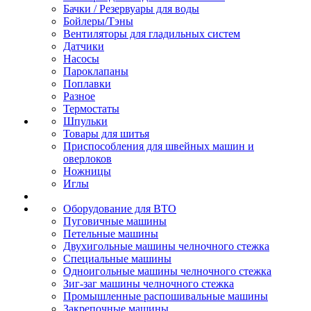
Бачки / Резервуары для воды
Бойлеры/Тэны
Вентиляторы для гладильных систем
Датчики
Насосы
Пароклапаны
Поплавки
Разное
Термостаты
Шпульки
Товары для шитья
Приспособления для швейных машин и
оверлоков
Ножницы
Иглы
Оборудование для ВТО
Пуговичные машины
Петельные машины
Двухигольные машины челночного стежка
Специальные машины
Одноигольные машины челночного стежка
Зиг-заг машины челночного стежка
Промышленные распошивальные машины
Закрепочные машины