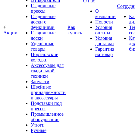
Отпариватели
О нас
Гладильные
Сотрудн
прессы
О
Гладильные
компании
Ка
доски с
Новости
ди
функциями
Как
Условия
Те
Акции
Гладильные
купить
оплаты
го
доски
Условия
Ка
Уценённые
доставки
дл
товары
Гарантия
би
Портновские
на товар
колодки
Аксессуары для
гладильной
техники
Запчасти
Швейные
принадлежности
и аксессуары
Подставки под
прессы
Промышленное
оборудование
Утюги
Ручные