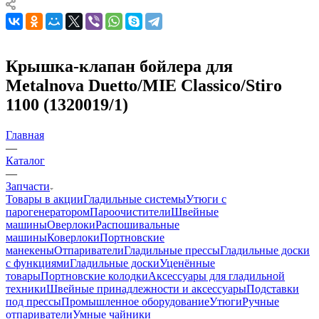
Крышка-клапан бойлера для
Metalnova Duetto/MIE Classico/Stiro
1100 (1320019/1)
Главная
—
Каталог
—
Запчасти
Товары в акции
Гладильные системы
Утюги с
парогенератором
Пароочистители
Швейные
машины
Оверлоки
Распошивальные
машины
Коверлоки
Портновские
манекены
Отпариватели
Гладильные прессы
Гладильные доски
с функциями
Гладильные доски
Уценённые
товары
Портновские колодки
Аксессуары для гладильной
техники
Швейные принадлежности и аксессуары
Подставки
под прессы
Промышленное оборудование
Утюги
Ручные
отпариватели
Умные чайники