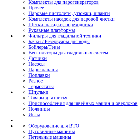
Комплекты для парогенераторов
Прочее
Паровые пистолеты, утюжки, шланги
Комплекты насадок для паровой чистки
Щетки, насадки, переходники
Рукавные платформы
Фильтры для гладильной техники
Бачки / Резервуары для воды
Бойлеры/Тэны
Вентиляторы для гладильных систем
Датчики
Насосы
Пароклапаны
Поплавки
Разное
Термостаты
Шпульки
Товары для шитья
Приспособления для швейных машин и оверлоков
Ножницы
Иглы
Оборудование для ВТО
Пуговичные машины
Петельные машины