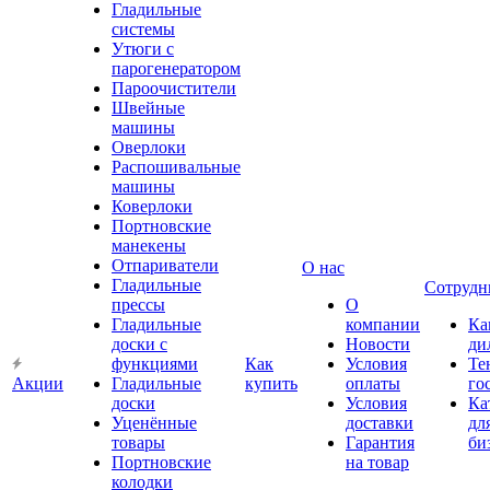
Гладильные
системы
Утюги с
парогенератором
Пароочистители
Швейные
машины
Оверлоки
Распошивальные
машины
Коверлоки
Портновские
манекены
Отпариватели
О нас
Гладильные
Сотрудн
прессы
О
Гладильные
компании
Ка
доски с
Новости
ди
функциями
Как
Условия
Те
Акции
Гладильные
купить
оплаты
го
доски
Условия
Ка
Уценённые
доставки
дл
товары
Гарантия
би
Портновские
на товар
колодки