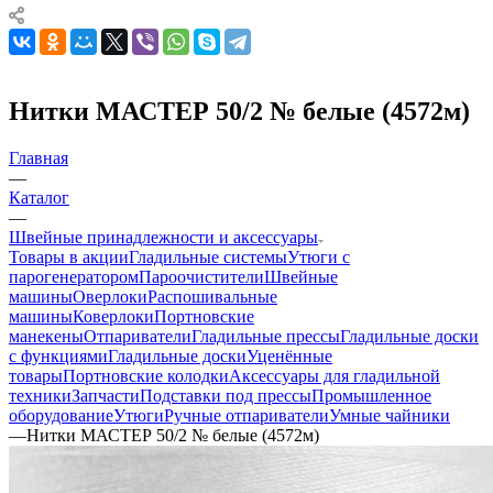
Нитки МАСТЕР 50/2 № белые (4572м)
Главная
—
Каталог
—
Швейные принадлежности и аксессуары
Товары в акции
Гладильные системы
Утюги с
парогенератором
Пароочистители
Швейные
машины
Оверлоки
Распошивальные
машины
Коверлоки
Портновские
манекены
Отпариватели
Гладильные прессы
Гладильные доски
с функциями
Гладильные доски
Уценённые
товары
Портновские колодки
Аксессуары для гладильной
техники
Запчасти
Подставки под прессы
Промышленное
оборудование
Утюги
Ручные отпариватели
Умные чайники
—
Нитки МАСТЕР 50/2 № белые (4572м)