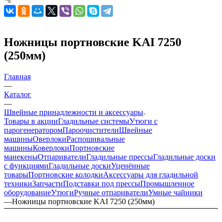
Ножницы портновские KAI 7250
(250мм)
Главная
—
Каталог
—
Швейные принадлежности и аксессуары
Товары в акции
Гладильные системы
Утюги с
парогенератором
Пароочистители
Швейные
машины
Оверлоки
Распошивальные
машины
Коверлоки
Портновские
манекены
Отпариватели
Гладильные прессы
Гладильные доски
с функциями
Гладильные доски
Уценённые
товары
Портновские колодки
Аксессуары для гладильной
техники
Запчасти
Подставки под прессы
Промышленное
оборудование
Утюги
Ручные отпариватели
Умные чайники
—
Ножницы портновские KAI 7250 (250мм)