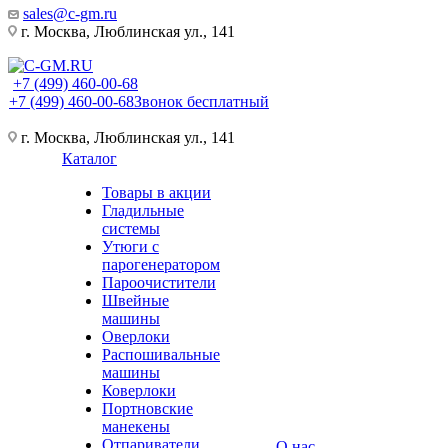
sales@c-gm.ru
г. Москва, Люблинская ул., 141
+7 (499) 460-00-68
+7 (499) 460-00-68
Звонок бесплатный
г. Москва, Люблинская ул., 141
Каталог
Товары в акции
Гладильные
системы
Утюги с
парогенератором
Пароочистители
Швейные
машины
Оверлоки
Распошивальные
машины
Коверлоки
Портновские
манекены
Отпариватели
О нас