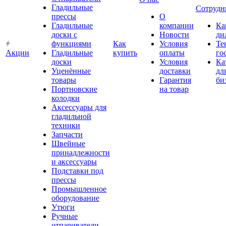
Гладильные
Сотрудн
прессы
О
Гладильные
компании
Ка
доски с
Новости
ди
функциями
Как
Условия
Те
Акции
Гладильные
купить
оплаты
го
доски
Условия
Ка
Уценённые
доставки
дл
товары
Гарантия
би
Портновские
на товар
колодки
Аксессуары для
гладильной
техники
Запчасти
Швейные
принадлежности
и аксессуары
Подставки под
прессы
Промышленное
оборудование
Утюги
Ручные
отпариватели