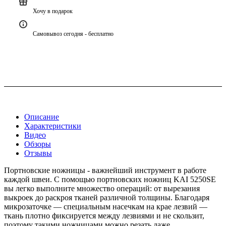
Хочу в подарок
Самовывоз сегодня - бесплатно
Описание
Характеристики
Видео
Обзоры
Отзывы
Портновские ножницы - важнейший инструмент в работе
каждой швеи. С помощью портновских ножниц KAI 5250SE
вы легко выполните множество операций: от вырезания
выкроек до раскроя тканей различной толщины. Благодаря
микрозаточке — специальным насечкам на крае лезвий —
ткань плотно фиксируется между лезвиями и не скользит,
поэтому такими ножницами можно резать даже