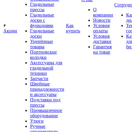
Гладильные
Сотрудн
прессы
О
Гладильные
компании
Ка
доски с
Новости
ди
функциями
Как
Условия
Те
Акции
Гладильные
купить
оплаты
го
доски
Условия
Ка
Уценённые
доставки
дл
товары
Гарантия
би
Портновские
на товар
колодки
Аксессуары для
гладильной
техники
Запчасти
Швейные
принадлежности
и аксессуары
Подставки под
прессы
Промышленное
оборудование
Утюги
Ручные
отпариватели