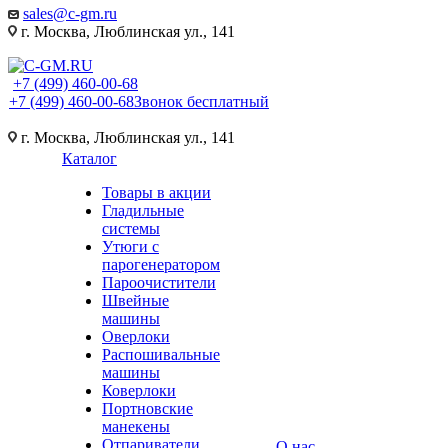
sales@c-gm.ru
г. Москва, Люблинская ул., 141
+7 (499) 460-00-68
+7 (499) 460-00-68
Звонок бесплатный
г. Москва, Люблинская ул., 141
Каталог
Товары в акции
Гладильные
системы
Утюги с
парогенератором
Пароочистители
Швейные
машины
Оверлоки
Распошивальные
машины
Коверлоки
Портновские
манекены
Отпариватели
О нас