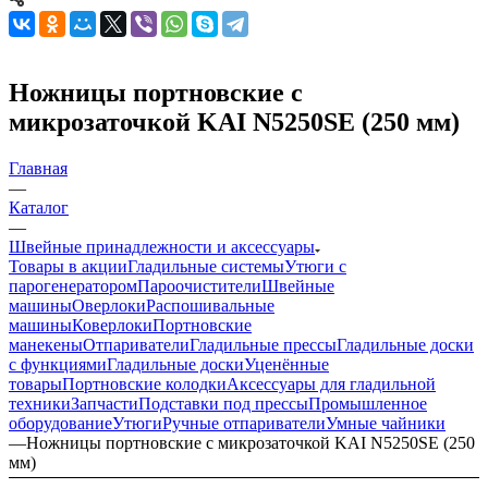
Ножницы портновские с
микрозаточкой KAI N5250SE (250 мм)
Главная
—
Каталог
—
Швейные принадлежности и аксессуары
Товары в акции
Гладильные системы
Утюги с
парогенератором
Пароочистители
Швейные
машины
Оверлоки
Распошивальные
машины
Коверлоки
Портновские
манекены
Отпариватели
Гладильные прессы
Гладильные доски
с функциями
Гладильные доски
Уценённые
товары
Портновские колодки
Аксессуары для гладильной
техники
Запчасти
Подставки под прессы
Промышленное
оборудование
Утюги
Ручные отпариватели
Умные чайники
—
Ножницы портновские с микрозаточкой KAI N5250SE (250
мм)