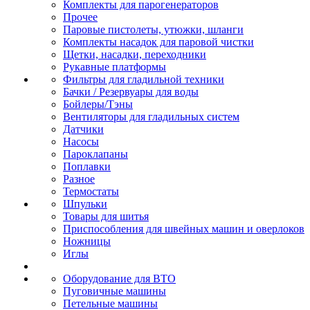
Комплекты для парогенераторов
Прочее
Паровые пистолеты, утюжки, шланги
Комплекты насадок для паровой чистки
Щетки, насадки, переходники
Рукавные платформы
Фильтры для гладильной техники
Бачки / Резервуары для воды
Бойлеры/Тэны
Вентиляторы для гладильных систем
Датчики
Насосы
Пароклапаны
Поплавки
Разное
Термостаты
Шпульки
Товары для шитья
Приспособления для швейных машин и оверлоков
Ножницы
Иглы
Оборудование для ВТО
Пуговичные машины
Петельные машины