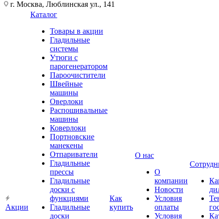
г. Москва, Люблинская ул., 141
Каталог
Товары в акции
Гладильные
системы
Утюги с
парогенератором
Пароочистители
Швейные
машины
Оверлоки
Распошивальные
машины
Коверлоки
Портновские
манекены
Отпариватели
О нас
Гладильные
Сотрудн
прессы
О
Гладильные
компании
Ка
доски с
Новости
ди
функциями
Как
Условия
Те
Акции
Гладильные
купить
оплаты
го
доски
Условия
Ка