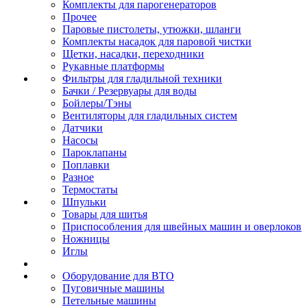
Комплекты для парогенераторов
Прочее
Паровые пистолеты, утюжки, шланги
Комплекты насадок для паровой чистки
Щетки, насадки, переходники
Рукавные платформы
Фильтры для гладильной техники
Бачки / Резервуары для воды
Бойлеры/Тэны
Вентиляторы для гладильных систем
Датчики
Насосы
Пароклапаны
Поплавки
Разное
Термостаты
Шпульки
Товары для шитья
Приспособления для швейных машин и оверлоков
Ножницы
Иглы
Оборудование для ВТО
Пуговичные машины
Петельные машины