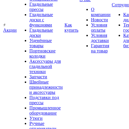
Гладильные
Сотрудн
прессы
О
Гладильные
компании
Ка
доски с
Новости
ди
функциями
Как
Условия
Те
Акции
Гладильные
купить
оплаты
го
доски
Условия
Ка
Уценённые
доставки
дл
товары
Гарантия
би
Портновские
на товар
колодки
Аксессуары для
гладильной
техники
Запчасти
Швейные
принадлежности
и аксессуары
Подставки под
прессы
Промышленное
оборудование
Утюги
Ручные
отпариватели