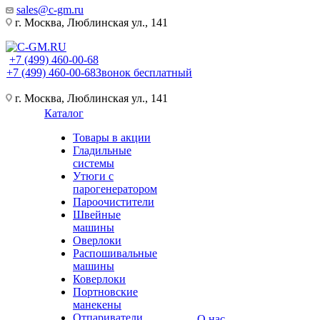
sales@c-gm.ru
г. Москва, Люблинская ул., 141
+7 (499) 460-00-68
+7 (499) 460-00-68
Звонок бесплатный
г. Москва, Люблинская ул., 141
Каталог
Товары в акции
Гладильные
системы
Утюги с
парогенератором
Пароочистители
Швейные
машины
Оверлоки
Распошивальные
машины
Коверлоки
Портновские
манекены
Отпариватели
О нас