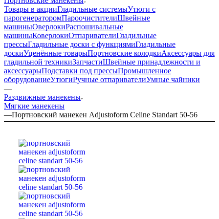
Портновские манекены
Товары в акции
Гладильные системы
Утюги с
парогенератором
Пароочистители
Швейные
машины
Оверлоки
Распошивальные
машины
Коверлоки
Отпариватели
Гладильные
прессы
Гладильные доски с функциями
Гладильные
доски
Уценённые товары
Портновские колодки
Аксессуары для
гладильной техники
Запчасти
Швейные принадлежности и
аксессуары
Подставки под прессы
Промышленное
оборудование
Утюги
Ручные отпариватели
Умные чайники
—
Раздвижные манекены
Мягкие манекены
—
Портновский манекен Adjustoform Celine Standart 50-56