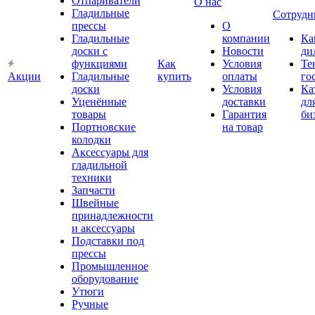
Отпариватели
О нас
Гладильные
Сотрудн
прессы
О
Гладильные
компании
Ка
доски с
Новости
ди
функциями
Как
Условия
Те
Акции
Гладильные
купить
оплаты
го
доски
Условия
Ка
Уценённые
доставки
дл
товары
Гарантия
би
Портновские
на товар
колодки
Аксессуары для
гладильной
техники
Запчасти
Швейные
принадлежности
и аксессуары
Подставки под
прессы
Промышленное
оборудование
Утюги
Ручные