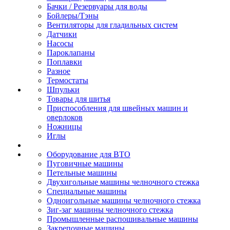
Бачки / Резервуары для воды
Бойлеры/Тэны
Вентиляторы для гладильных систем
Датчики
Насосы
Пароклапаны
Поплавки
Разное
Термостаты
Шпульки
Товары для шитья
Приспособления для швейных машин и
оверлоков
Ножницы
Иглы
Оборудование для ВТО
Пуговичные машины
Петельные машины
Двухигольные машины челночного стежка
Специальные машины
Одноигольные машины челночного стежка
Зиг-заг машины челночного стежка
Промышленные распошивальные машины
Закрепочные машины