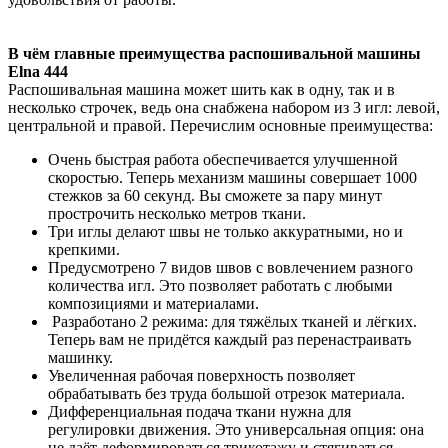
В чём главные преимущества распошивальной машины
Elna 444
Распошивальная машина может шить как в одну, так и в
несколько строчек, ведь она снабжена набором из 3 игл: левой,
центральной и правой. Перечислим основные преимущества:
Очень быстрая работа обеспечивается улучшенной
скоростью. Теперь механизм машины совершает 1000
стежков за 60 секунд. Вы сможете за пару минут
прострочить несколько метров ткани.
Три иглы делают швы не только аккуратными, но и
крепкими.
Предусмотрено 7 видов швов с вовлечением разного
количества игл. Это позволяет работать с любыми
композициями и материалами.
Разработано 2 режима: для тяжёлых тканей и лёгких.
Теперь вам не придётся каждый раз перенастраивать
машинку.
Увеличенная рабочая поверхность позволяет
обрабатывать без труда большой отрезок материала.
Дифференциальная подача ткани нужна для
регулировки движения. Это универсальная опция: она
не даёт деформироваться трикотажу и стягиваться