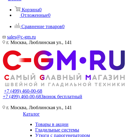
Корзина
0
Отложенные
0
Сравнение товаров
0
sales@c-gm.ru
г. Москва, Люблинская ул., 141
+7 (499) 460-00-68
+7 (499) 460-00-68
Звонок бесплатный
г. Москва, Люблинская ул., 141
Каталог
Товары в акции
Гладильные системы
Утюги с парогенератором