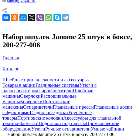
sales@c-gm.ru
Набор шпулек Janome 25 штук в боксе,
200-277-006
Главная
—
Каталог
—
Швейные принадлежности и аксессуары
Товары в акции
Гладильные системы
Утюги с
парогенератором
Пароочистители
Швейные
машины
Оверлоки
Распошивальные
машины
Коверлоки
Портновские
манекены
Отпариватели
Гладильные прессы
Гладильные доски
с функциями
Гладильные доски
Уценённые
товары
Портновские колодки
Аксессуары для гладильной
техники
Запчасти
Подставки под прессы
Промышленное
оборудование
Утюги
Ручные отпариватели
Умные чайники
—
Набор шпулек Janome 25 штук в боксе, 200-277-006