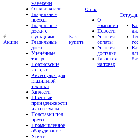
манекены
Отпариватели
О нас
Гладильные
Сотрудн
прессы
О
Гладильные
компании
Ка
доски с
Новости
ди
функциями
Как
Условия
Те
Акции
Гладильные
купить
оплаты
го
доски
Условия
Ка
Уценённые
доставки
дл
товары
Гарантия
би
Портновские
на товар
колодки
Аксессуары для
гладильной
техники
Запчасти
Швейные
принадлежности
и аксессуары
Подставки под
прессы
Промышленное
оборудование
Утюги