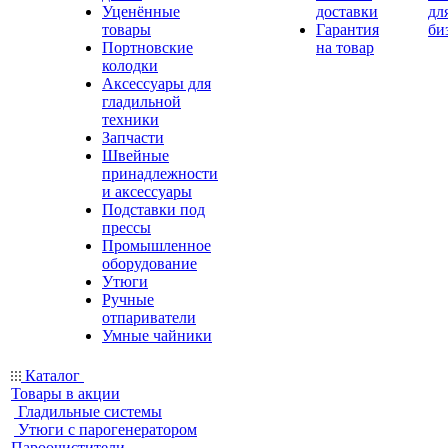
Уценённые
доставки
дл
товары
Гарантия
би
Портновские
на товар
колодки
Аксессуары для
гладильной
техники
Запчасти
Швейные
принадлежности
и аксессуары
Подставки под
прессы
Промышленное
оборудование
Утюги
Ручные
отпариватели
Умные чайники
Каталог
Товары в акции
Гладильные системы
Утюги с парогенератором
Пароочистители