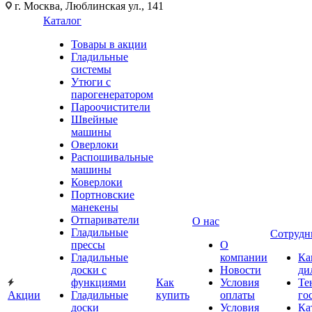
г. Москва, Люблинская ул., 141
Каталог
Товары в акции
Гладильные
системы
Утюги с
парогенератором
Пароочистители
Швейные
машины
Оверлоки
Распошивальные
машины
Коверлоки
Портновские
манекены
Отпариватели
О нас
Гладильные
Сотрудн
прессы
О
Гладильные
компании
Ка
доски с
Новости
ди
функциями
Как
Условия
Те
Акции
Гладильные
купить
оплаты
го
доски
Условия
Ка