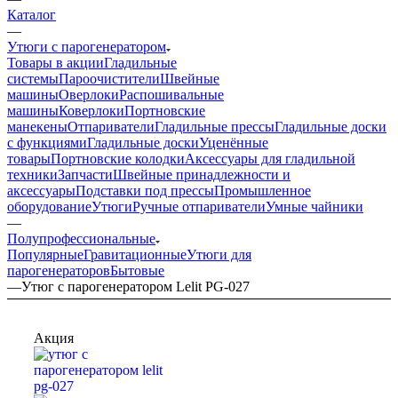
Каталог
—
Утюги с парогенератором
Товары в акции
Гладильные
системы
Пароочистители
Швейные
машины
Оверлоки
Распошивальные
машины
Коверлоки
Портновские
манекены
Отпариватели
Гладильные прессы
Гладильные доски
с функциями
Гладильные доски
Уценённые
товары
Портновские колодки
Аксессуары для гладильной
техники
Запчасти
Швейные принадлежности и
аксессуары
Подставки под прессы
Промышленное
оборудование
Утюги
Ручные отпариватели
Умные чайники
—
Полупрофессиональные
Популярные
Гравитационные
Утюги для
парогенераторов
Бытовые
—
Утюг с парогенератором Lelit PG-027
Акция