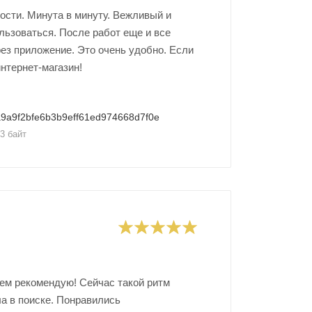
ости. Минута в минуту. Вежливый и
ользоваться. После работ еще и все
рез приложение. Это очень удобно. Если
интернет-магазин!
9a9f2bfe6b3b9eff61ed974668d7f0e
3 байт
сем рекомендую! Сейчас такой ритм
ла в поиске. Понравились