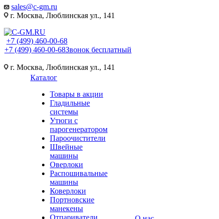
sales@c-gm.ru
г. Москва, Люблинская ул., 141
+7 (499) 460-00-68
+7 (499) 460-00-68
Звонок бесплатный
г. Москва, Люблинская ул., 141
Каталог
Товары в акции
Гладильные
системы
Утюги с
парогенератором
Пароочистители
Швейные
машины
Оверлоки
Распошивальные
машины
Коверлоки
Портновские
манекены
Отпариватели
О нас