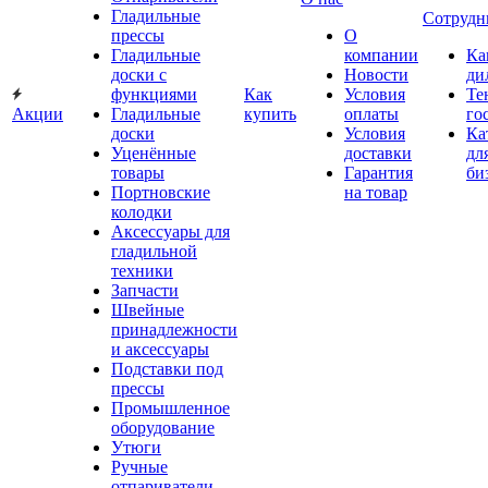
Гладильные
Сотрудн
прессы
О
Гладильные
компании
Ка
доски с
Новости
ди
функциями
Как
Условия
Те
Акции
Гладильные
купить
оплаты
го
доски
Условия
Ка
Уценённые
доставки
дл
товары
Гарантия
би
Портновские
на товар
колодки
Аксессуары для
гладильной
техники
Запчасти
Швейные
принадлежности
и аксессуары
Подставки под
прессы
Промышленное
оборудование
Утюги
Ручные
отпариватели