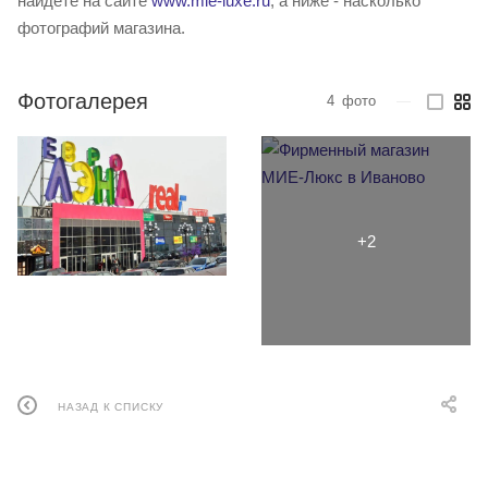
найдете на сайте
www.mie-luxe.ru
, а ниже - насколько
фотографий магазина.
Фотогалерея
4
фото
—
НАЗАД К СПИСКУ