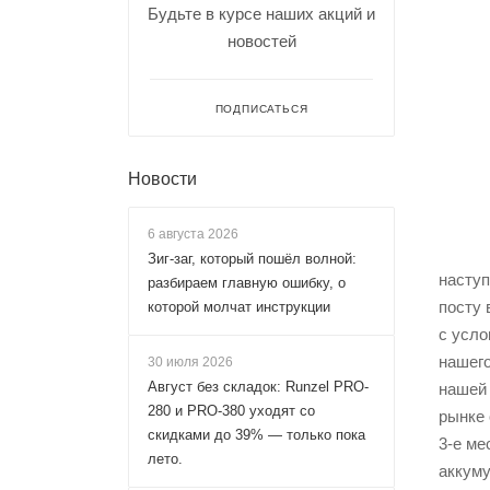
Будьте в курсе наших акций и
новостей
ПОДПИСАТЬСЯ
Новости
6 августа 2026
Зиг-заг, который пошёл волной:
наступ
разбираем главную ошибку, о
посту 
которой молчат инструкции
с усло
нашего
30 июля 2026
Август без складок: Runzel PRO-
нашей 
280 и PRO-380 уходят со
рынке
скидками до 39% — только пока
3-е ме
лето.
аккуму