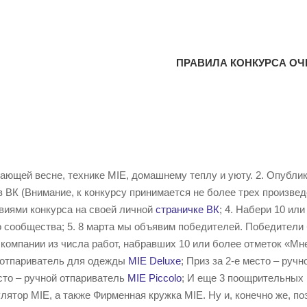
ПРАВИЛА КОНКУРСА ОЧ
ающей весне, технике MIE, домашнему теплу и уюту. 2. Опубли
в ВК (Внимание, к конкурсу принимается не более трех произвед
виями конкурса на своей личной
страничке ВК
; 4. Набери 10 ил
 сообщества; 5. 8 марта мы объявим победителей. Победители
компании из числа работ, набравших 10 или более отметок «Мн
 отпариватель для одежды
MIE Deluxe
; Приз за 2-е место – руч
сто – ручной отпариватель
MIE Piccolo
; И еще 3 поощрительных
лятор MIE, а также Фирменная кружка MIE. Ну и, конечно же, 