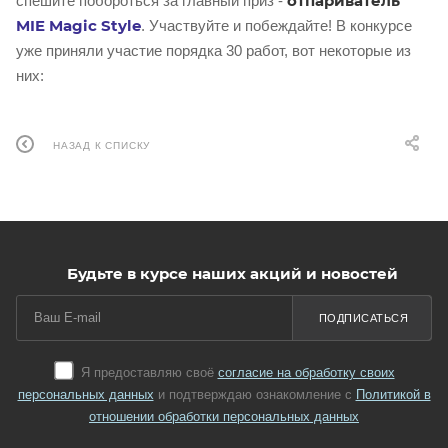
отпариватель
спешите побороться за главный приз -
MIE Magic Style
. Участвуйте и побеждайте! В конкурсе
уже приняли участие порядка 30 работ, вот некоторые из
них:
НАЗАД К СПИСКУ
Будьте в курсе наших акций и новостей
ПОДПИСАТЬСЯ
Я предоставляю своё
согласие на обработку своих
персональных данных
и подтверждаю ознакомление с
Политикой в
отношении обработки персональных данных