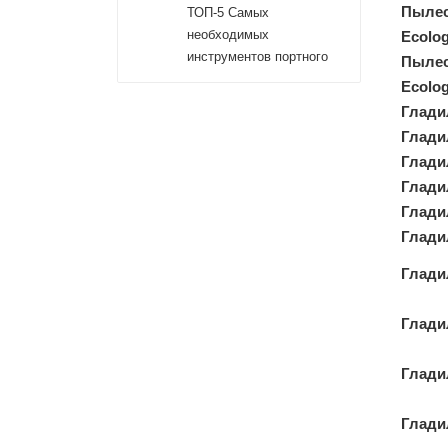
Пылес
ТОП-5 Самых
необходимых
Ecolog
инструментов портного
Пылес
Ecolog
Глади
Глади
Глади
Глади
Глади
Гладил
Глади
Глади
Гладил
Глади