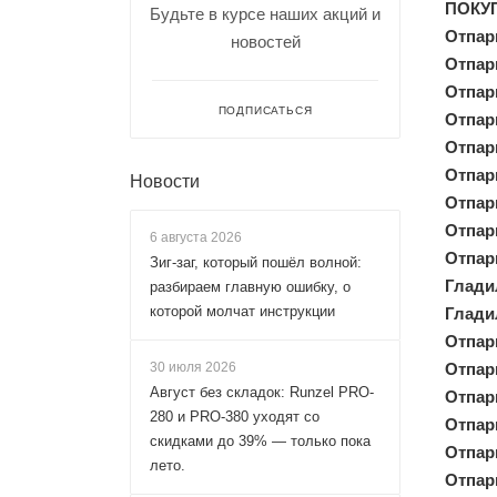
ПОКУ
Будьте в курсе наших акций и
Отпари
новостей
Отпари
Отпар
ПОДПИСАТЬСЯ
Отпар
Отпар
Отпар
Новости
Отпар
Отпар
6 августа 2026
Отпар
Зиг-заг, который пошёл волной:
Глади
разбираем главную ошибку, о
которой молчат инструкции
Глади
Отпар
30 июля 2026
Отпар
Август без складок: Runzel PRO-
Отпар
280 и PRO-380 уходят со
Отпар
скидками до 39% — только пока
Отпари
лето.
Отпар