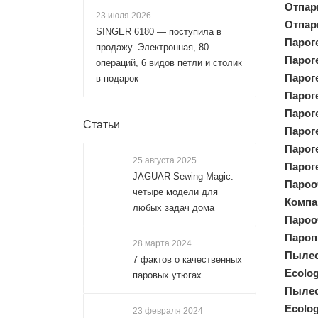
Отпар
23 июля 2026
Отпар
SINGER 6180 — поступила в
Пароге
продажу. Электронная, 80
Пароге
операций, 6 видов петли и столик
Пароге
в подарок
Пароге
Пароге
Статьи
Пароге
Пароге
25 августа 2025
Пароге
JAGUAR Sewing Magic:
Пароо
четыре модели для
Компа
любых задач дома
Пароо
Пароп
28 марта 2024
Пылес
7 фактов о качественных
Ecolog
паровых утюгах
Пылес
Ecolog
23 февраля 2024