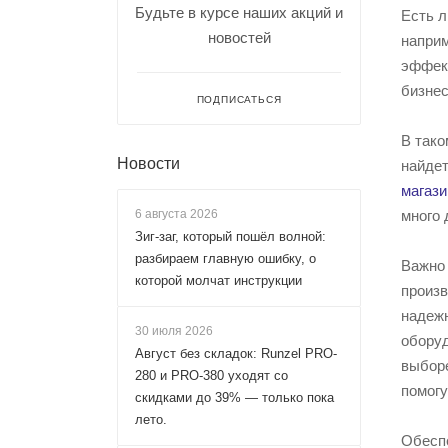
Будьте в курсе наших акций и
Есть л
новостей
наприм
эффек
бизне
ПОДПИСАТЬСЯ
В тако
Новости
найдет
магаз
6 августа 2026
много 
Зиг-заг, который пошёл волной:
разбираем главную ошибку, о
Важно 
которой молчат инструкции
произв
надежн
30 июля 2026
оборуд
Август без складок: Runzel PRO-
выборе
280 и PRO-380 уходят со
помогу
скидками до 39% — только пока
лето.
Обеспе