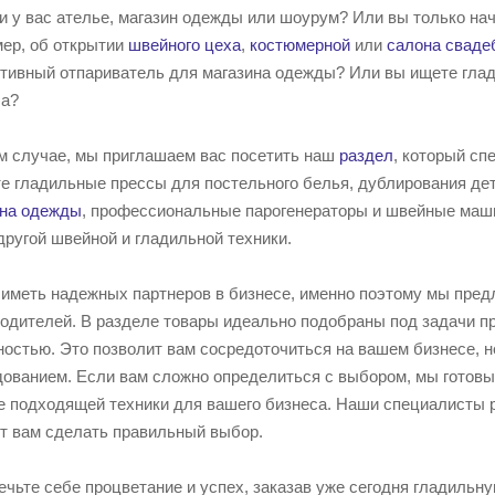
и у вас ателье, магазин одежды или шоурум? Или вы только на
ер, об открытии
швейного цеха
,
костюмерной
или
салона сваде
тивный отпариватель для магазина одежды? Или вы ищете глад
са?
м случае, мы приглашаем вас посетить наш
раздел
, который сп
е гладильные прессы для постельного белья, дублирования дет
ина одежды
, профессиональные парогенераторы и швейные маши
другой швейной и гладильной техники.
иметь надежных партнеров в бизнесе, именно поэтому мы пред
одителей. В разделе товары идеально подобраны под задачи п
остью. Это позволит вам сосредоточиться на вашем бизнесе, н
ованием. Если вам сложно определиться с выбором, мы готовы
 подходящей техники для вашего бизнеса. Наши специалисты р
т вам сделать правильный выбор.
чьте себе процветание и успех, заказав уже сегодня гладильн