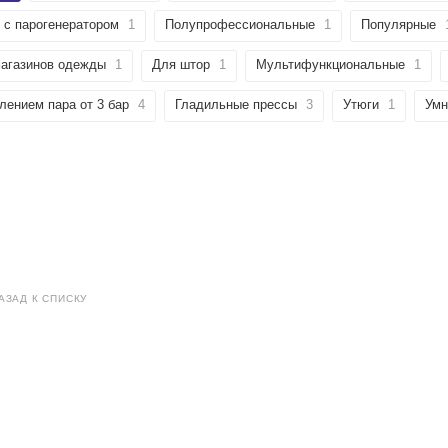
 с парогенератором
1
Полупрофессиональные
1
Популярные
агазинов одежды
1
Для штор
1
Мультифункциональные
1
лением пара от 3 бар
4
Гладильные прессы
3
Утюги
1
Умн
АЗАД К СПИСКУ