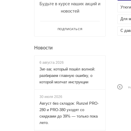
Будьте в курсе наших акций и
Утюги
новостей
Для м
ПОДПИСАТЬСЯ
С дав
Новости
6 августа 2026
Зиг-заг, который пошёл волной:
разбираем главную ошибку, о
которой молчат инструкции
Н
30 июля 2026
Август без складок: Runzel PRO-
280 и PRO-380 уходят со
скидками до 39% — только пока
лето.