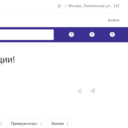
г. Москва, Люблинская ул., 141
ВОЙТИ
0
0
0
ции!
2
Премиум-класс
1
Эконом
1