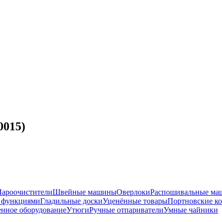
0015)
Пароочистители
Швейные машины
Оверлоки
Распошивальные м
с функциями
Гладильные доски
Уценённые товары
Портновские к
нное оборудование
Утюги
Ручные отпариватели
Умные чайники