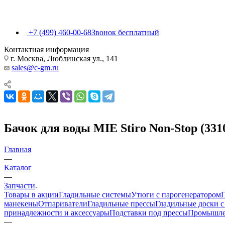
+7 (499) 460-00-68
Звонок бесплатный
Контактная информация
г. Москва, Люблинская ул., 141
sales@c-gm.ru
Бачок для воды MIE Stiro Non-Stop (331
Главная
—
Каталог
—
Запчасти
Товары в акции
Гладильные системы
Утюги с парогенератором
манекены
Отпариватели
Гладильные прессы
Гладильные доски 
принадлежности и аксессуары
Подставки под прессы
Промышле
—