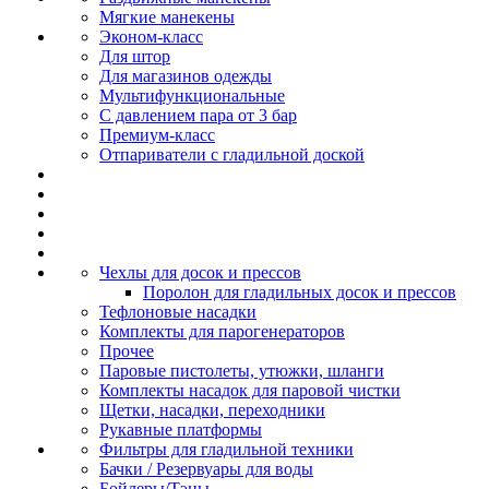
Мягкие манекены
Эконом-класс
Для штор
Для магазинов одежды
Мультифункциональные
С давлением пара от 3 бар
Премиум-класс
Отпариватели с гладильной доской
Чехлы для досок и прессов
Поролон для гладильных досок и прессов
Тефлоновые насадки
Комплекты для парогенераторов
Прочее
Паровые пистолеты, утюжки, шланги
Комплекты насадок для паровой чистки
Щетки, насадки, переходники
Рукавные платформы
Фильтры для гладильной техники
Бачки / Резервуары для воды
Бойлеры/Тэны