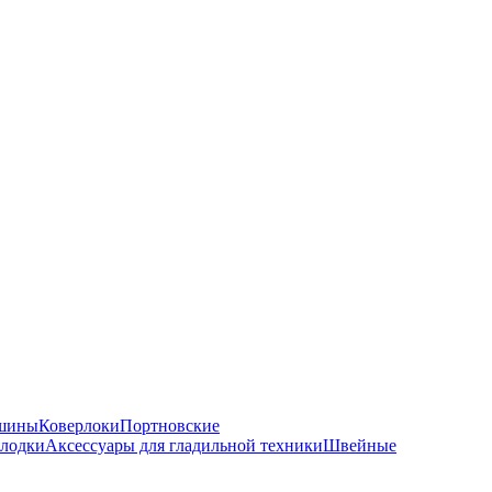
ашины
Коверлоки
Портновские
олодки
Аксессуары для гладильной техники
Швейные