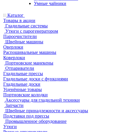
Умные чайники
Каталог
Товары в акции
Гладильные системы
Утюги с парогенератором
Пароочистители
Швейные машины
Оверлоки
Распошивальные машины
Коверлоки
Портновские манекены
Отпариватели
Гладильные прессы
Гладильные доски с функциями
Гладильные доски
Уценённые товары
Портновские колодки
Аксессуары для гладильной техники
Запчасти
Швейные принадлежности и аксессуары
Подставки под прессы
Промышленное оборудование
Утюги
Ручные отпариватели