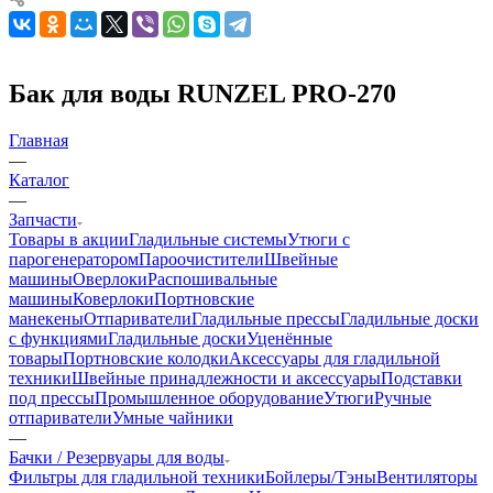
Бак для воды RUNZEL PRO-270
Главная
—
Каталог
—
Запчасти
Товары в акции
Гладильные системы
Утюги с
парогенератором
Пароочистители
Швейные
машины
Оверлоки
Распошивальные
машины
Коверлоки
Портновские
манекены
Отпариватели
Гладильные прессы
Гладильные доски
с функциями
Гладильные доски
Уценённые
товары
Портновские колодки
Аксессуары для гладильной
техники
Швейные принадлежности и аксессуары
Подставки
под прессы
Промышленное оборудование
Утюги
Ручные
отпариватели
Умные чайники
—
Бачки / Резервуары для воды
Фильтры для гладильной техники
Бойлеры/Тэны
Вентиляторы