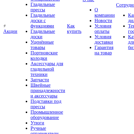
Гладильные
Сотрудн
прессы
О
Гладильные
компании
Ка
доски с
Новости
ди
функциями
Как
Условия
Те
Акции
Гладильные
купить
оплаты
го
доски
Условия
Ка
Уценённые
доставки
дл
товары
Гарантия
би
Портновские
на товар
колодки
Аксессуары для
гладильной
техники
Запчасти
Швейные
принадлежности
и аксессуары
Подставки под
прессы
Промышленное
оборудование
Утюги
Ручные
отпариватели