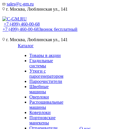
sales@c-gm.ru
г. Москва, Люблинская ул., 141
+7 (499) 460-00-68
+7 (499) 460-00-68
Звонок бесплатный
г. Москва, Люблинская ул., 141
Каталог
Товары в акции
Гладильные
системы
Утюги с
парогенератором
Пароочистители
Швейные
машины
Оверлоки
Распошивальные
машины
Коверлоки
Портновские
манекены
Отпариватели
О нас