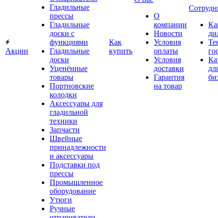
Гладильные
Сотрудн
прессы
О
Гладильные
компании
Ка
доски с
Новости
ди
функциями
Как
Условия
Те
Акции
Гладильные
купить
оплаты
го
доски
Условия
Ка
Уценённые
доставки
дл
товары
Гарантия
би
Портновские
на товар
колодки
Аксессуары для
гладильной
техники
Запчасти
Швейные
принадлежности
и аксессуары
Подставки под
прессы
Промышленное
оборудование
Утюги
Ручные
отпариватели