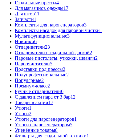
Гладильные прессы
4
Для магазинов одежды
17
Для штор
11
Запчасти
1
Комплекты для парогенераторов
3
Комплекты насадок для паровой чистки
1
Мультифункциональные
3
Новинки
6
Отпариватели
23
Отпариватели с гладильной доской
2
Паровые пистолеты, утюжки, шланги
2
Пароочистители
5
Подставки под прессы
2
Полупрофессиональные
2
Популярные
2
Премиум-класс
2
Ручные отпариватели
6
С давлением пара от 3 бар
12
Товары в акции
17
Утюги
1
Утюги
2
Утюги для парогенераторов
1
Утюги с парогенератором
5
Уценённые товары
8
Фильтры для гладильной техники
1