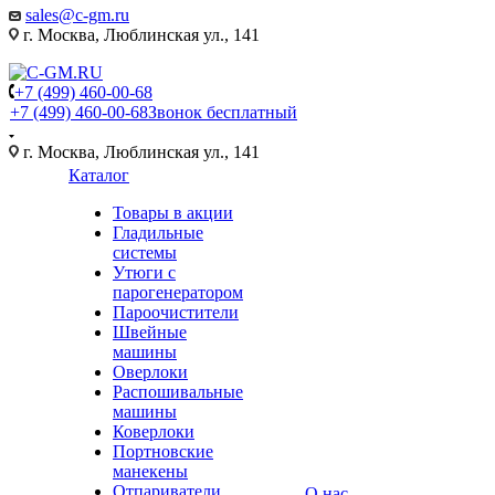
sales@c-gm.ru
г. Москва, Люблинская ул., 141
+7 (499) 460-00-68
+7 (499) 460-00-68
Звонок бесплатный
г. Москва, Люблинская ул., 141
Каталог
Товары в акции
Гладильные
системы
Утюги с
парогенератором
Пароочистители
Швейные
машины
Оверлоки
Распошивальные
машины
Коверлоки
Портновские
манекены
Отпариватели
О нас