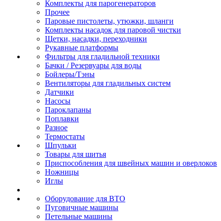
Комплекты для парогенераторов
Прочее
Паровые пистолеты, утюжки, шланги
Комплекты насадок для паровой чистки
Щетки, насадки, переходники
Рукавные платформы
Фильтры для гладильной техники
Бачки / Резервуары для воды
Бойлеры/Тэны
Вентиляторы для гладильных систем
Датчики
Насосы
Пароклапаны
Поплавки
Разное
Термостаты
Шпульки
Товары для шитья
Приспособления для швейных машин и оверлоков
Ножницы
Иглы
Оборудование для ВТО
Пуговичные машины
Петельные машины