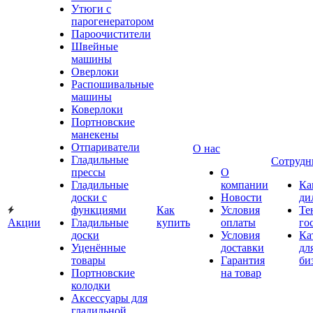
Утюги с
парогенератором
Пароочистители
Швейные
машины
Оверлоки
Распошивальные
машины
Коверлоки
Портновские
манекены
Отпариватели
О нас
Гладильные
Сотрудн
прессы
О
Гладильные
компании
Ка
доски с
Новости
ди
функциями
Как
Условия
Те
Акции
Гладильные
купить
оплаты
го
доски
Условия
Ка
Уценённые
доставки
дл
товары
Гарантия
би
Портновские
на товар
колодки
Аксессуары для
гладильной