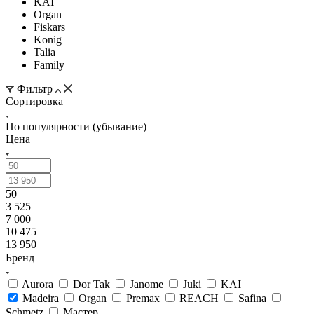
KAI
Organ
Fiskars
Konig
Talia
Family
Фильтр
Сортировка
По популярности (убывание)
Цена
50
3 525
7 000
10 475
13 950
Бренд
Aurora
Dor Tak
Janome
Juki
KAI
Madeira
Organ
Premax
REACH
Safina
Schmetz
Мастер