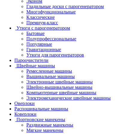
Эконом
Гладильные доски с парогенератором
Многофункциональные
Классические
Премиум-класс
Утюги с парогенератором
Бытовые
Полупрофессиональные
Популярные
Гравитационные
Утюги для парогенераторов
Пароочистители
Швейные машины
Ремесленные машины
Вышивальные машины
Электронные швейные машины
Швейно-вышивальные машины
Компьютерные швейные машины
Электромеханические швейные машины
Оверлоки
Распошивальные машины
Коверлоки
Портновские манекены
Раздвижные манекены
Мягкие манекены