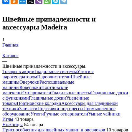
Швейные принадлежности и
аксессуары Madeira
1
Главная
—
Каталог
—
Швейные принадлежности и аксессуары
Товары в акции
Гладильные системы
Утюги с
парогенератором
Пароочистители
Швейные
машины
Оверлоки
Распошивальные
машины
Коверлоки
Портновские
манекены
Отпариватели
Гладильные прессы
Гладильные доски
с функциями
Гладильные доски
Уценённые
товары
Портновские колодки
Аксессуары для гладильной
техники
Запчасти
Подставки под прессы
Промышленное
оборудование
Утюги
Ручные отпариватели
Умные чайники
Иглы
43 товара
Ножницы
64 товара
Приспособления для швейных машин и оверлоков
10 товаров